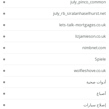
july_pinco_common
july_rb_siralanhaselhurst.net
lets-talk-mortgages.co.uk
lizjamieson.co.uk
nimbnet.com
Spiele
wolfieshove.co.uk
أدوات صحية
أصباغ
إصلاح سيارات