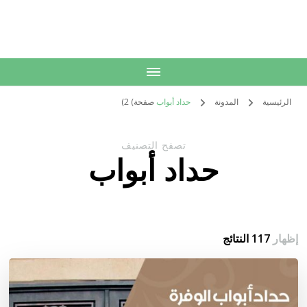
الكويت
خدمات منزلية بالكويت شراء بيع فك نقل تركيب صيانة تصليح اثاث عفش
الرئيسية
المدونة
حداد أبواب
صفحة) 2)
تصفح التصنيف
حداد أبواب
إظهار
117 النتائج