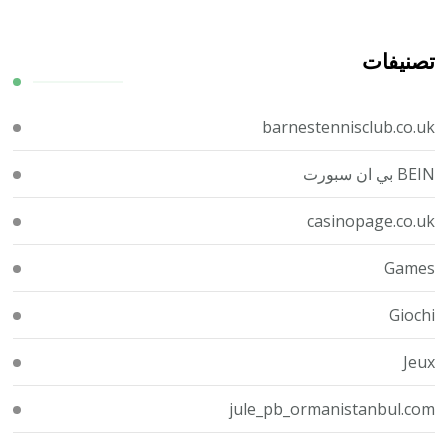
تصنيفات
barnestennisclub.co.uk
BEIN بي ان سبورت
casinopage.co.uk
Games
Giochi
Jeux
jule_pb_ormanistanbul.com