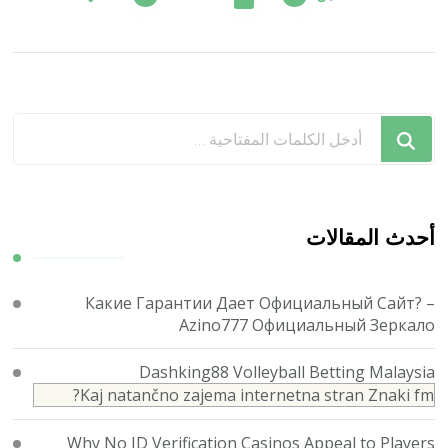
المقالات
هل
تبحث
عن
شيء
ما؟
أحدث المقالات
Какие Гарантии Дает Официальный Сайт? –
Azino777 Официальный Зеркало
Dashking88 Volleyball Betting Malaysia
Kaj natančno zajema internetna stran Znaki fm?
Why No ID Verification Casinos Appeal to Players