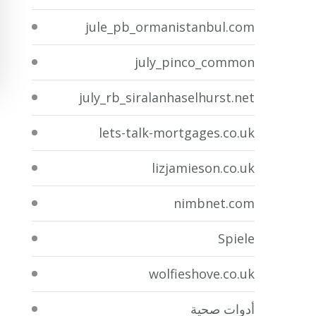
jule_pb_ormanistanbul.com
july_pinco_common
july_rb_siralanhaselhurst.net
lets-talk-mortgages.co.uk
lizjamieson.co.uk
nimbnet.com
Spiele
wolfieshove.co.uk
أدوات صحية