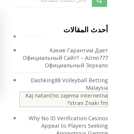
تبحث
عن
شيء
أحدث المقالات
ما؟
Какие Гарантии Дает
Официальный Сайт? – Azino777
Официальный Зеркало
Dashking88 Volleyball Betting
Malaysia
Kaj natančno zajema internetna
stran Znaki fm?
Why No ID Verification Casinos
Appeal to Players Seeking
Anonymous Gaming