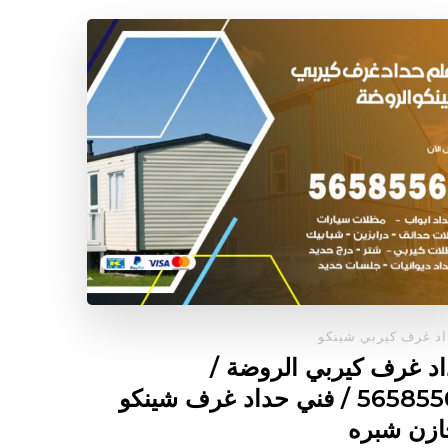
د غرف كيربي شينكو
د غرف كيربي الروضة /
56585569 / فني حداد غرف شينكو
زن شبره