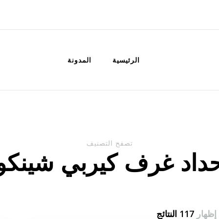
الكويت
خدمات منزلية بالكويت شراء بيع فك نق
الرئيسية
المدونة
تصفح التصنيف
داد غرف كيربي شينكو
إظهار
117 النتائج