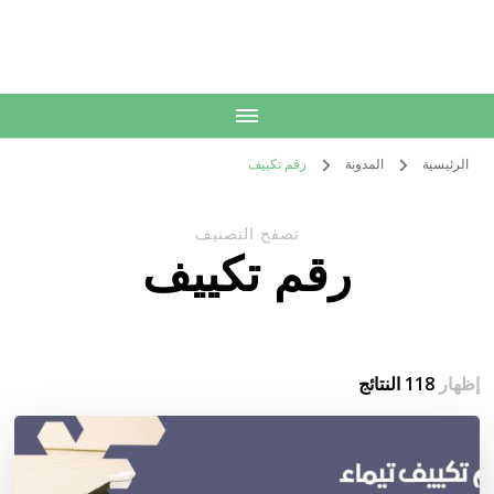
الكويت
خدمات منزلية بالكويت شراء بيع فك نقل تركيب صيانة تصليح اثاث عفش
الرئيسية
المدونة
رقم تكييف
تصفح التصنيف
رقم تكييف
إظهار
118 النتائج