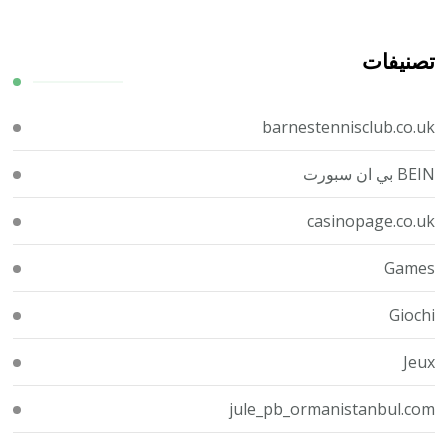
تصنيفات
barnestennisclub.co.uk
BEIN بي ان سبورت
casinopage.co.uk
Games
Giochi
Jeux
jule_pb_ormanistanbul.com