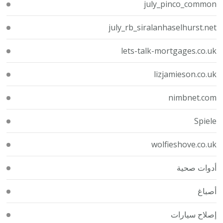
july_pinco_common
july_rb_siralanhaselhurst.net
lets-talk-mortgages.co.uk
lizjamieson.co.uk
nimbnet.com
Spiele
wolfieshove.co.uk
أدوات صحية
أصباغ
إصلاح سيارات