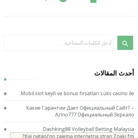
المقالات
هل
تبحث
عن
شيء
ما؟
أحدث المقالات
Mobil slot keyfi ve bonus fırsatları Lüks casino ile
Какие Гарантии Дает Официальный Сайт? –
Azino777 Официальный Зеркало
Dashking88 Volleyball Betting Malaysia
Kaj natančno zajema internetna stran Znaki fm?