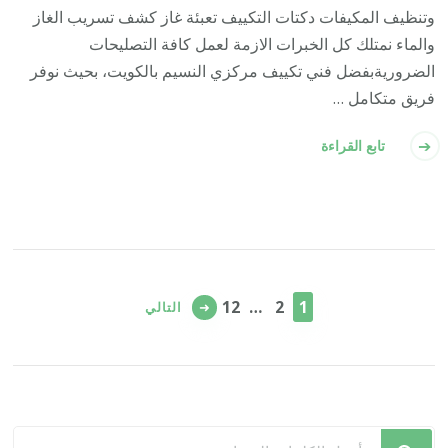
وتنظيف المكيفات دكتات التكييف تعبئة غاز كشف تسريب الغاز
والماء نمتلك كل الخبرات الازمة لعمل كافة التصليحات
الضروريةبفضل فني تكييف مركزي النسيم بالكويت، بحيث نوفر
فريق متكامل …
تابع القراءة
تعدد
صفحات
صفحة
صفحة
صفحة
12
…
2
1
التالي
المقالات
هل