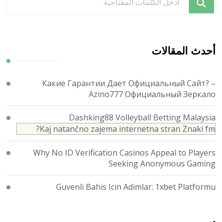
تبحث
عن
شيء
ما؟
أحدث المقالات
Какие Гарантии Дает Официальный Сайт? –
Azino777 Официальный Зеркало
Dashking88 Volleyball Betting Malaysia
Kaj natančno zajema internetna stran Znaki fm?
Why No ID Verification Casinos Appeal to Players
Seeking Anonymous Gaming
Guvenli Bahis Icin Adimlar: 1xbet Platformu