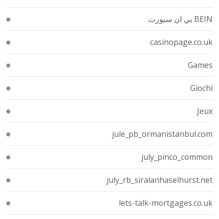
BEIN بي ان سبورت
casinopage.co.uk
Games
Giochi
Jeux
jule_pb_ormanistanbul.com
july_pinco_common
july_rb_siralanhaselhurst.net
lets-talk-mortgages.co.uk