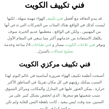
فني تكييف الكويت
قد يبدو التعاقد مع أفضل
فني تكييف
الهواء مهمة سهلة ، لكنها
ليست كذلك في الواقع. هناك المئات من الشركات التي تدعي أنها
من المهنيين ، ولكن في الواقع ، معظمها عديم الخبرة. سوف
يكلفك الاستفادة من خدماتهم أكثر مما ينبغي في المقام الأول
ونوفر
فني ثلاجات الكويت
ممتاز و
فني طباخات
24 ساعة وخدمة
تصليح غسالات
بالمنزل .
فني تكييف مركزي الكويت
أصبحت أنظمة تكييف الهواء ضرورة أساسية في عالم اليوم. لهذا
السبب يمكنك رؤيتهم في كل مكان تقريبًا. في المناطق الأكثر
حرارة ، يمكن العثور عليها في المنازل والمكاتب ومراكز التسوق.
سبب شعبيتها هو سعرها ، الذي انخفض بشكل كبير على مر
السنين. منذ وقت ليس ببعيد ، كانت باهظة الثمن للغاية ولم تكن
شائعة كما هي اليوم.