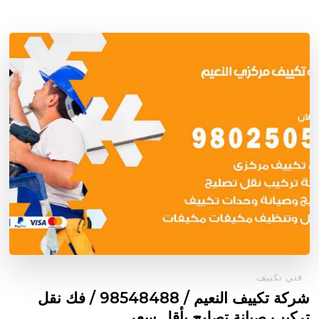
فني تكييف
شركة تكييف النعيم / 98548488 / فك نقل
تركيب صيانة تصليح بأقل سعر