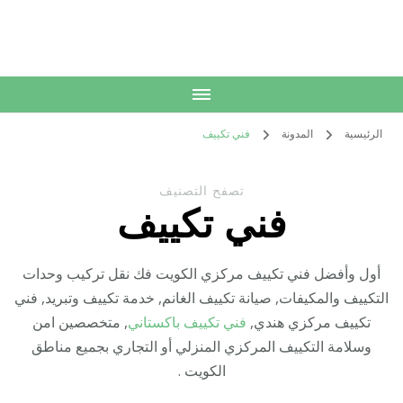
الكويت
خدمات منزلية بالكويت شراء بيع فك نقل تركيب صيانة تصليح اثاث عفش
الرئيسية
المدونة
فني تكييف
تصفح التصنيف
فني تكييف
أول وأفضل فني تكييف مركزي الكويت فك نقل تركيب وحدات
التكييف والمكيفات, صيانة تكييف الغانم, خدمة تكييف وتبريد, فني
تكييف مركزي هندي,
فني تكييف باكستاني
, متخصصين امن
وسلامة التكييف المركزي المنزلي أو التجاري بجميع مناطق
الكويت .