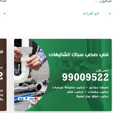
صحو
صحون …
تابع القراءة