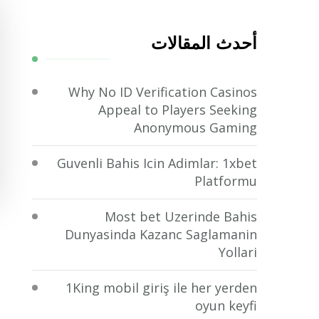
عن
شيء
أحدث المقالات
ما؟
Why No ID Verification Casinos
Appeal to Players Seeking
Anonymous Gaming
Guvenli Bahis Icin Adimlar: 1xbet
Platformu
Most bet Uzerinde Bahis
Dunyasinda Kazanc Saglamanin
Yollari
1King mobil giriş ile her yerden
oyun keyfi