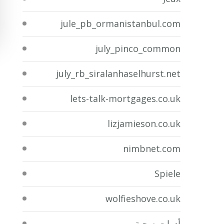
jule_pb_ormanistanbul.com
july_pinco_common
july_rb_siralanhaselhurst.net
lets-talk-mortgages.co.uk
lizjamieson.co.uk
nimbnet.com
Spiele
wolfieshove.co.uk
أدوات صحية