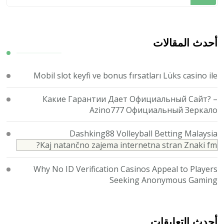
تبحث
عن
شيء
ما؟
أحدث المقالات
Mobil slot keyfi ve bonus fırsatları Lüks casino ile
Какие Гарантии Дает Официальный Сайт? –
Azino777 Официальный Зеркало
Dashking88 Volleyball Betting Malaysia
Kaj natančno zajema internetna stran Znaki fm?
Why No ID Verification Casinos Appeal to Players
Seeking Anonymous Gaming
أحدث التعليقات