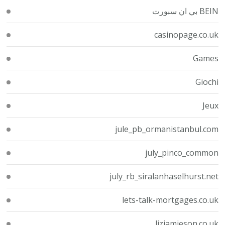
BEIN بي ان سبورت
casinopage.co.uk
Games
Giochi
Jeux
jule_pb_ormanistanbul.com
july_pinco_common
july_rb_siralanhaselhurst.net
lets-talk-mortgages.co.uk
lizjamieson.co.uk