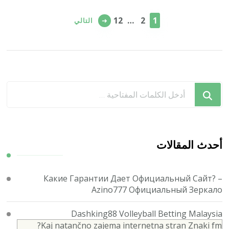
صفحات
صفحة
صفحة
صفحة
12
…
2
1
التالي
المقالات
هل
تبحث
عن
شيء
ما؟
أحدث المقالات
Какие Гарантии Дает Официальный Сайт? –
Azino777 Официальный Зеркало
Dashking88 Volleyball Betting Malaysia
Kaj natančno zajema internetna stran Znaki fm?