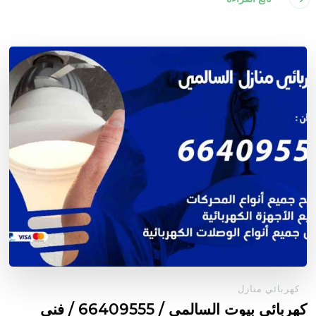
كهربائي منازل
كهربائي بيوت السالمي / 66409555 / فني