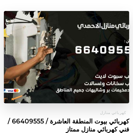
كهربائي منازل
كهربائي بيوت المنطقة العاشرة / 66409555 /
فني كهربائي منازل ممتاز