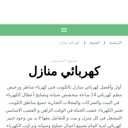
الكويت
خدمات منزلية بالكويت شراء بيع فك نقل تركيب صيانة تصليح اثاث عفش
الرئيسية
المدونة
كهربائي منازل
تصفح التصنيف
كهربائي منازل
أول وأفضل كهربائي منازل بالكويت فني كهرباء شاطر ورخيص
معلم كهربائي 24 ساعة متخصص صيانة وتصليح أعطال الكهرباء
في البيت والشركات والمجلات التجارية جميع مناطق الكويت
تعتبر الكهرباء عصب الحياة في الوقت الراهن و العصب الاساسي
المشغل في كل منزل و بيت و للتعامل معها لا بد من وجود خبير
كهربائي لدية المام بجميع اعمال تصليح وصيانة وتركيب الكهرباء