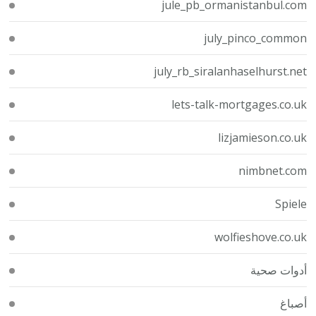
jule_pb_ormanistanbul.com
july_pinco_common
july_rb_siralanhaselhurst.net
lets-talk-mortgages.co.uk
lizjamieson.co.uk
nimbnet.com
Spiele
wolfieshove.co.uk
أدوات صحية
أصباغ