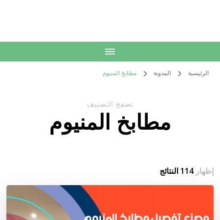
الكويت
خدمات منزلية بالكويت شراء بيع فك نقل تركيب صيانة تصليح اثاث عفش
الرئيسية
المدونة
مطابخ المنيوم
تصفح التصنيف
مطابخ المنيوم
إظهار
114 النتائج