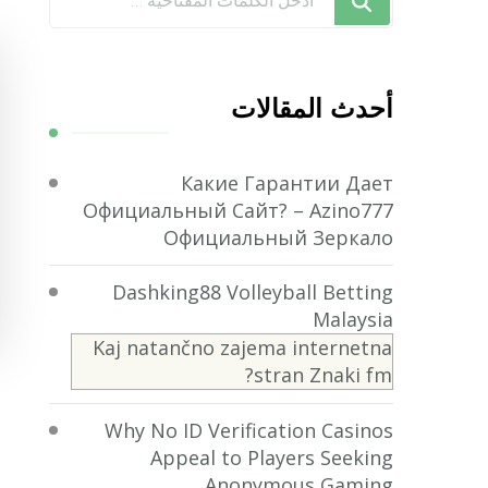
تبحث
عن
شيء
أحدث المقالات
ما؟
Какие Гарантии Дает
Официальный Сайт? – Azino777
Официальный Зеркало
Dashking88 Volleyball Betting
Malaysia
Kaj natančno zajema internetna
stran Znaki fm?
Why No ID Verification Casinos
Appeal to Players Seeking
Anonymous Gaming