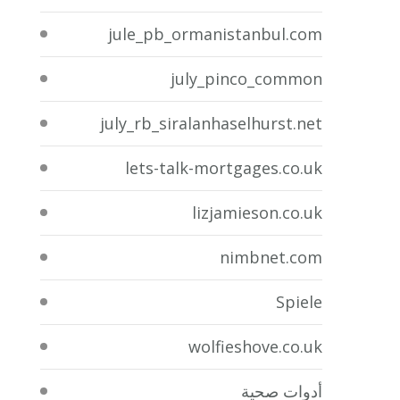
jule_pb_ormanistanbul.com
july_pinco_common
july_rb_siralanhaselhurst.net
lets-talk-mortgages.co.uk
lizjamieson.co.uk
nimbnet.com
Spiele
wolfieshove.co.uk
أدوات صحية