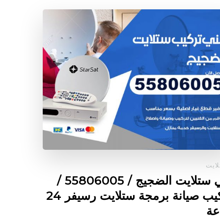
ايت
فني ستلايت الضجيج / 55806005 /
تركيب صيانة برمجة ستلايت رسيفر 24
عة