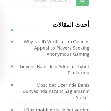
تبحث
عن
شيء
أحدث المقالات
ما؟
Why No ID Verification Casinos
Appeal to Players Seeking
Anonymous Gaming
Guvenli Bahis Icin Adimlar: 1xbet
Platformu
Most bet Uzerinde Bahis
Dunyasinda Kazanc Saglamanin
Yollari
1King mobil giriş ile her yerden