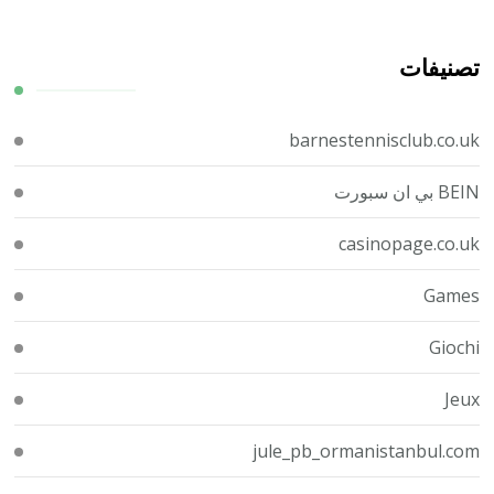
تصنيفات
barnestennisclub.co.uk
BEIN بي ان سبورت
casinopage.co.uk
Games
Giochi
Jeux
jule_pb_ormanistanbul.com