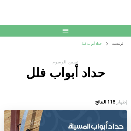
الكويت
خدمات منزلية بالكويت شراء بيع فك نقل تركيب صيانة تصليح اثاث عفش
الرئيسية
حداد أبواب فلل
تصفح الوسوم
حداد أبواب فلل
إظهار
118 النتائج