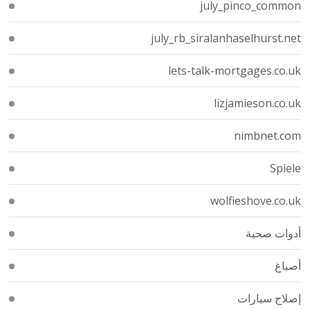
july_pinco_common
july_rb_siralanhaselhurst.net
lets-talk-mortgages.co.uk
lizjamieson.co.uk
nimbnet.com
Spiele
wolfieshove.co.uk
أدوات صحية
أصباغ
إصلاح سيارات