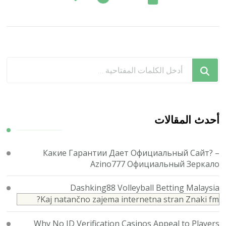
المقالات
هل
تبحث
عن
شيء
ما؟
أحدث المقالات
Какие Гарантии Дает Официальный Сайт? –
Azino777 Официальный Зеркало
Dashking88 Volleyball Betting Malaysia
Kaj natančno zajema internetna stran Znaki fm?
Why No ID Verification Casinos Appeal to Players