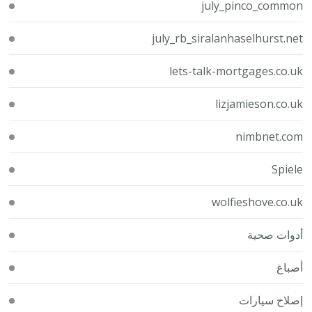
july_pinco_common
july_rb_siralanhaselhurst.net
lets-talk-mortgages.co.uk
lizjamieson.co.uk
nimbnet.com
Spiele
wolfieshove.co.uk
أدوات صحية
أصباغ
إصلاح سيارات