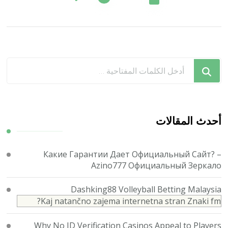
المقالات
هل
تبحث
عن
شيء
ما؟
أحدث المقالات
Какие Гарантии Дает Официальный Сайт? –
Azino777 Официальный Зеркало
Dashking88 Volleyball Betting Malaysia
Kaj natančno zajema internetna stran Znaki fm?
Why No ID Verification Casinos Appeal to Players