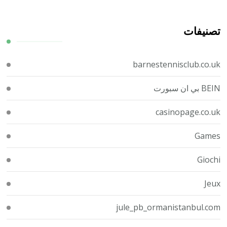
تصنيفات
barnestennisclub.co.uk
BEIN بي ان سبورت
casinopage.co.uk
Games
Giochi
Jeux
jule_pb_ormanistanbul.com