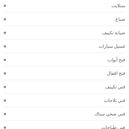
ستلايت
صباغ
صيانة تكييف
غسيل سيارات
فتح أبواب
فتخ اقفال
فني تكييف
فني ثلاجات
فني صحي سباك
فني طباخات