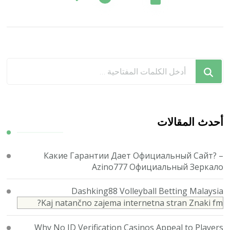
المقالات
هل
تبحث
عن
شيء
ما؟
أحدث المقالات
Какие Гарантии Дает Официальный Сайт? –
Azino777 Официальный Зеркало
Dashking88 Volleyball Betting Malaysia
Kaj natančno zajema internetna stran Znaki fm?
Why No ID Verification Casinos Appeal to Players