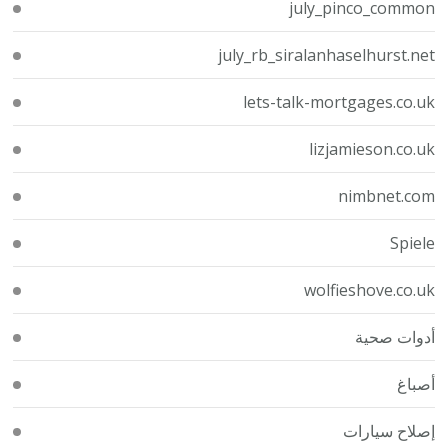
july_pinco_common
july_rb_siralanhaselhurst.net
lets-talk-mortgages.co.uk
lizjamieson.co.uk
nimbnet.com
Spiele
wolfieshove.co.uk
أدوات صحية
أصباغ
إصلاح سيارات