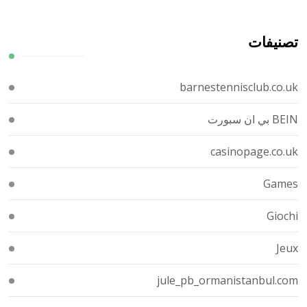
تصنيفات
barnestennisclub.co.uk
BEIN بي ان سبورت
casinopage.co.uk
Games
Giochi
Jeux
jule_pb_ormanistanbul.com