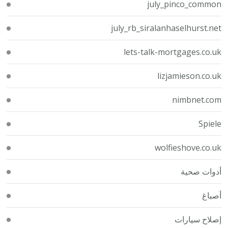
july_pinco_common
july_rb_siralanhaselhurst.net
lets-talk-mortgages.co.uk
lizjamieson.co.uk
nimbnet.com
Spiele
wolfieshove.co.uk
أدوات صحية
أصباغ
إصلاح سيارات