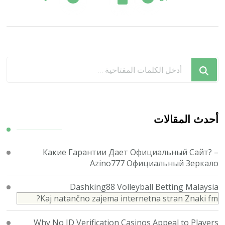
المقالات
هل
تبحث
عن
شيء
ما؟
أحدث المقالات
Какие Гарантии Дает Официальный Сайт? –
Azino777 Официальный Зеркало
Dashking88 Volleyball Betting Malaysia
Kaj natančno zajema internetna stran Znaki fm?
Why No ID Verification Casinos Appeal to Players