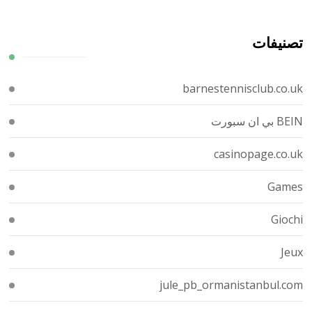
تصنيفات
barnestennisclub.co.uk
BEIN بي ان سبورت
casinopage.co.uk
Games
Giochi
Jeux
jule_pb_ormanistanbul.com