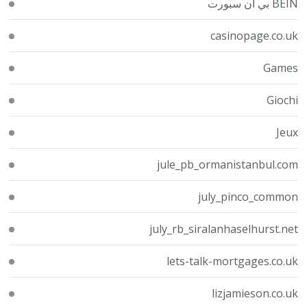
BEIN بي ان سبورت
casinopage.co.uk
Games
Giochi
Jeux
jule_pb_ormanistanbul.com
july_pinco_common
july_rb_siralanhaselhurst.net
lets-talk-mortgages.co.uk
lizjamieson.co.uk