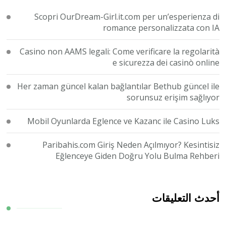
Scopri OurDream-Girl.it.com per un’esperienza di
romance personalizzata con IA
Casino non AAMS legali: Come verificare la regolarità
e sicurezza dei casinò online
Her zaman güncel kalan bağlantılar Bethub güncel ile
sorunsuz erişim sağlıyor
Mobil Oyunlarda Eglence ve Kazanc ile Casino Luks
Paribahis.com Giriş Neden Açılmıyor? Kesintisiz
Eğlenceye Giden Doğru Yolu Bulma Rehberi
أحدث التعليقات