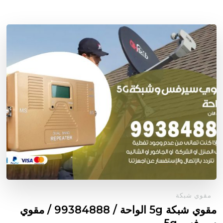
مقوي شبكة
مقوي شبكة 5g الواحة / 99384888 / مقوي
سيرفس 5g