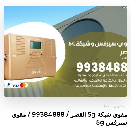
مقوي شبكة
مقوي شبكة 5g القصر / 99384888 / مقوي
سيرفس 5g