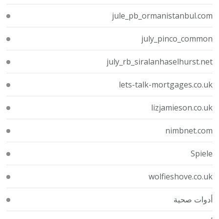
jule_pb_ormanistanbul.com
july_pinco_common
july_rb_siralanhaselhurst.net
lets-talk-mortgages.co.uk
lizjamieson.co.uk
nimbnet.com
Spiele
wolfieshove.co.uk
أدوات صحية