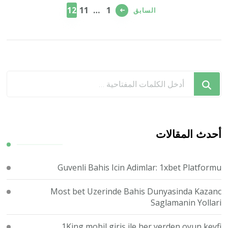
صفحات
صفحة
صفحة
صفحة
12
11
…
1
السابق
المقالات
هل
تبحث
عن
شيء
ما؟
أحدث المقالات
Guvenli Bahis Icin Adimlar: 1xbet Platformu
Most bet Uzerinde Bahis Dunyasinda Kazanc
Saglamanin Yollari
1King mobil giriş ile her yerden oyun keyfi