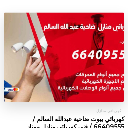
كهربائي منازل
كهربائي بيوت ضاحية عبدالله السالم /
66409555 / فني كهربائي منازل ممتاز