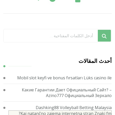
المقالات
هل
تبحث
عن
شيء
ما؟
أحدث المقالات
Mobil slot keyfi ve bonus fırsatları Lüks casino ile
Какие Гарантии Дает Официальный Сайт? –
Azino777 Официальный Зеркало
Dashking88 Volleyball Betting Malaysia
Kaj natančno zajema internetna stran Znaki fm?