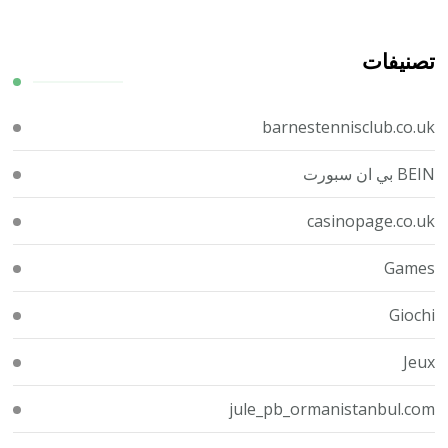
تصنيفات
barnestennisclub.co.uk
BEIN بي ان سبورت
casinopage.co.uk
Games
Giochi
Jeux
jule_pb_ormanistanbul.com