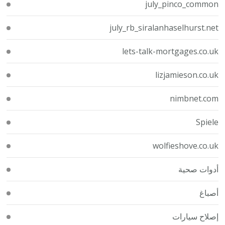
july_pinco_common
july_rb_siralanhaselhurst.net
lets-talk-mortgages.co.uk
lizjamieson.co.uk
nimbnet.com
Spiele
wolfieshove.co.uk
أدوات صحية
أصباغ
إصلاح سيارات