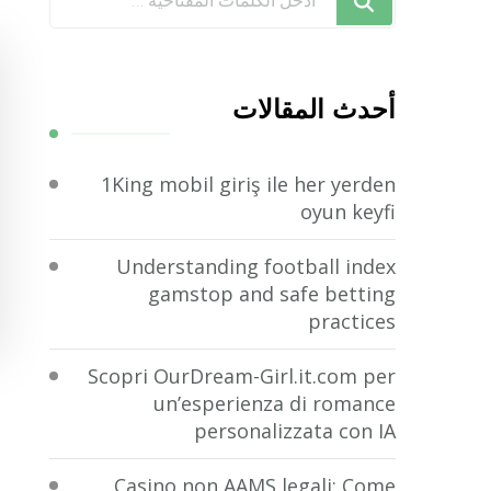
تبحث
عن
شيء
أحدث المقالات
ما؟
1King mobil giriş ile her yerden
oyun keyfi
Understanding football index
gamstop and safe betting
practices
Scopri OurDream-Girl.it.com per
un’esperienza di romance
personalizzata con IA
Casino non AAMS legali: Come