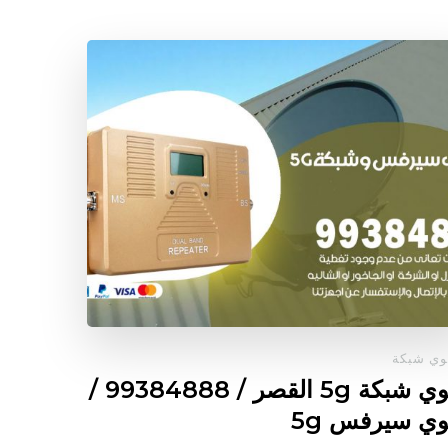
ي شبكة
مقوي شبكة 5g القصر / 99384888 /
ي سيرفس 5g