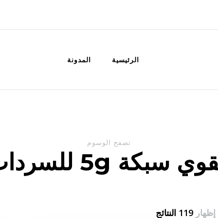
الكويت
خدمات منزلية بالكويت شراء بيع فك نق
الرئيسية
المدونة
تصفح الوسوم
ي سبكة 5g للسرداب
إظهار
119 النتائج