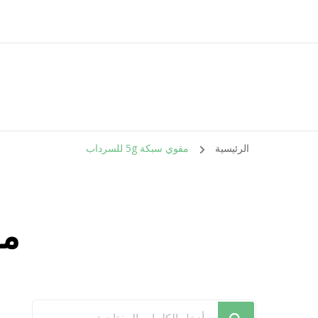
الرئيسية
مقوي سبكة 5g للسرداب
مقو
هل