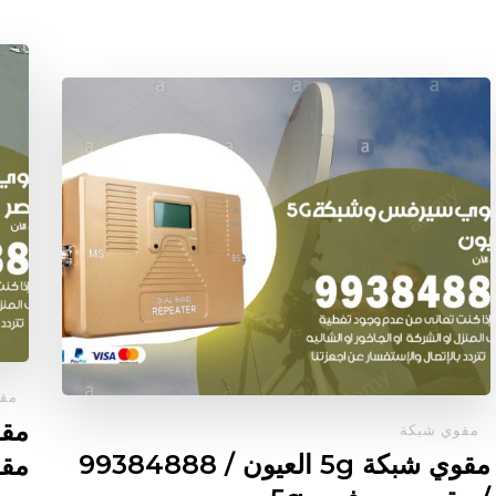
مقو
مقوي شبكة
مقوي شبكة 5g العيون / 99384888
مقو