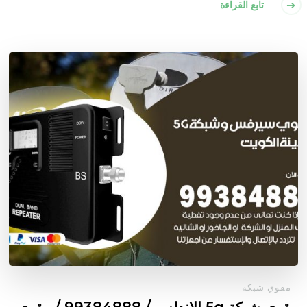
تابع القراءة
مقوي شبكة
مقوي شبكة 5g الاندلس / 99384888 / مقوي