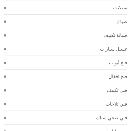
ستلايت
صباغ
صيانة تكييف
غسيل سيارات
فتح أبواب
فتخ اقفال
فني تكييف
فني ثلاجات
فني صحي سباك