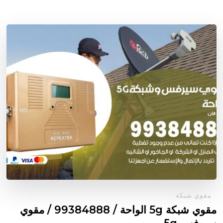
مقوي شبكة
مقوي شبكة 5g الواحة / 99384888 / مقوي
سيرفس 5g