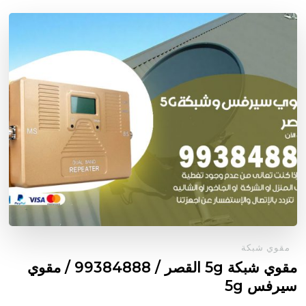
مقوي شبكة
مقوي شبكة 5g القصر / 99384888 / مقوي
سيرفس 5g