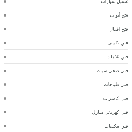
غسيل سيارات
فتح أبواب
فتخ اقفال
فني تكييف
فني ثلاجات
فني صحي سباك
فني طباخات
فني كاميرات
فني كهربائي منازل
فني مكيفات