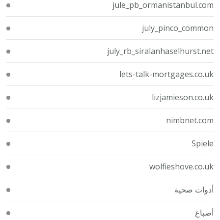
jule_pb_ormanistanbul.com
july_pinco_common
july_rb_siralanhaselhurst.net
lets-talk-mortgages.co.uk
lizjamieson.co.uk
nimbnet.com
Spiele
wolfieshove.co.uk
أدوات صحية
أصباغ