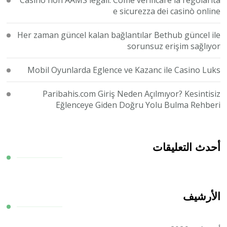
Casino non AAMS legali: Come verificare la regolarità
e sicurezza dei casinò online
Her zaman güncel kalan bağlantılar Bethub güncel ile
sorunsuz erişim sağlıyor
Mobil Oyunlarda Eglence ve Kazanc ile Casino Luks
Paribahis.com Giriş Neden Açılmıyor? Kesintisiz
Eğlenceye Giden Doğru Yolu Bulma Rehberi
أحدث التعليقات
الأرشيف