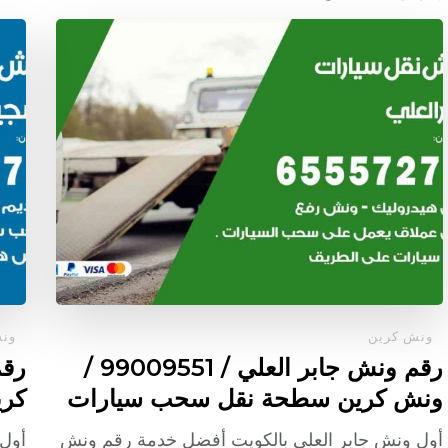
ونش كرين
ون
رقم ونش جابر العلي / 99009551‬ /
ونش كرين سطحة نقل سحب سيارات
كر
أول ونش جابر العلي بالكويت أفضل خدمة رقم ونش
أول