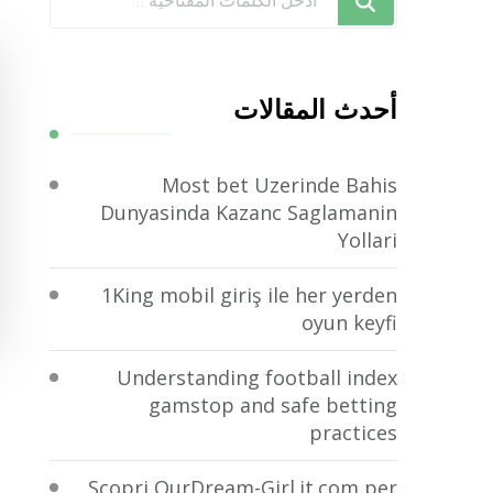
تبحث
عن
شيء
أحدث المقالات
ما؟
Most bet Uzerinde Bahis
Dunyasinda Kazanc Saglamanin
Yollari
1King mobil giriş ile her yerden
oyun keyfi
Understanding football index
gamstop and safe betting
practices
Scopri OurDream-Girl.it.com per