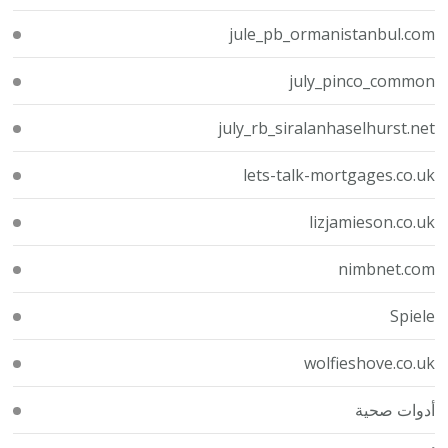
jule_pb_ormanistanbul.com
july_pinco_common
july_rb_siralanhaselhurst.net
lets-talk-mortgages.co.uk
lizjamieson.co.uk
nimbnet.com
Spiele
wolfieshove.co.uk
أدوات صحية