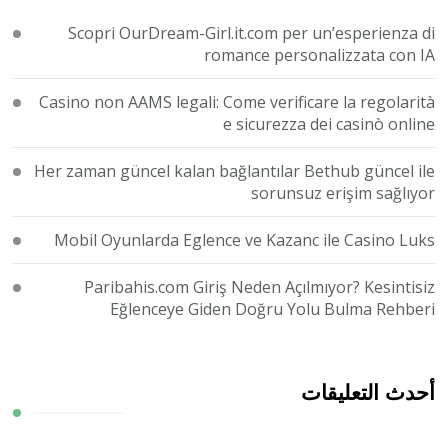
Scopri OurDream-Girl.it.com per un’esperienza di
romance personalizzata con IA
Casino non AAMS legali: Come verificare la regolarità
e sicurezza dei casinò online
Her zaman güncel kalan bağlantılar Bethub güncel ile
sorunsuz erişim sağlıyor
Mobil Oyunlarda Eglence ve Kazanc ile Casino Luks
Paribahis.com Giriş Neden Açılmıyor? Kesintisiz
Eğlenceye Giden Doğru Yolu Bulma Rehberi
أحدث التعليقات