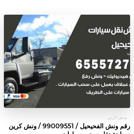
ونش كرين
رقم ونش الفحيحيل / 99009551‬ / ونش كرين
سطحة نقل سحب سيارات