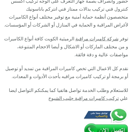
حضور وانصراف بصمة جهاز التعرف على الوجه تركيب اكسس
28585
كنترول فني تركيب بدالات ممتاز فني انتركم باناسونيك
/
متخصصون أنظمة حماية أمنية مع توفير مختلف أنواع الكاميرات
فني
لأغراض المراقبة و الحماية في المنازل أو الشركات أو المؤسسات.
صيانة
توفر
شركة كاميرات مراقبة
الرميثية الكويت كافة أنواع الكاميرات
وتركيب
و من مختلف الماركات أو الاشكال و أيضا الاحجام المتنوعة،
كاميرا
مواصفات عالية و دقة فائقة.
المراقب
نقدم كل الاعمال التي تخص كاميرات المراقبة من تمديد أو توصيل
أو برمجة أو تركيب كاميرات مراقبه بأحدث الأدوات و المعدات.
للاستعلام وطلب الخدمة تواصل هاتفيا كما يمكنكم التواصل ايضا
علي
تركيب كاميرات مراقبة جليب الشيوخ