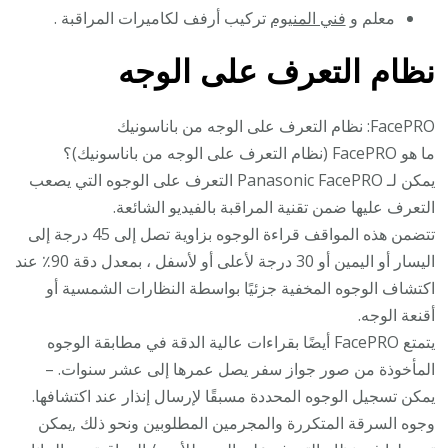
معلم و
فني المنيوم
تركيب أرفف لكاميرات المراقبة .
نظام التعرف على الوجه
FacePRO: نظام التعرف على الوجه من باناسونيك
ما هو FacePRO (نظام التعرف على الوجه من باناسونيك)؟
يمكن لـ Panasonic FacePRO التعرف على الوجوه التي يصعب
التعرف عليها ضمن تقنية المراقبة بالفيديو الشائعة.
تتضمن هذه المواقف قراءة الوجوه بزاوية تصل إلى 45 درجة إلى
اليسار أو اليمين أو 30 درجة لأعلى أو لأسفل ، بمعدل دقة 90٪ عند
اكتشاف الوجوه المخفية جزئيًا بواسطة النظارات الشمسية أو
أقنعة الوجه.
يتمتع FacePRO أيضًا بقراءات عالية الدقة في مطابقة الوجوه
المأخوذة من صور جواز سفر يصل عمرها إلى عشر سنوات. –
يمكن تسجيل الوجوه المحددة مسبقًا لإرسال إنذار عند اكتشافها.
وجوه السرقة المتكررة والمجرمين المطلوبين ونحو ذلك ,يمكن