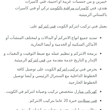
خبيرين و من جنسيات عربية أو اجنبية، فني كاميرات
هندي، فني
كاميرات مراقبة بالكويت
تركي أو فني كاميرات
باكستاني الرميثية.
يعمل فني تركيب انتركم الكويت
فني انتركم
على:
تمديد جميع انواع الانتركم أو البدالات و لمختلف المنشآت أو
الأماكن السكنية أو الخدمية و أيضا التجارية.
برمجة الانتركم و تنظيم عمله مع ضبط التوقيت و النغمات و
الإنذار و التاريخ خدمة مقدمة من
فني انتركم
الرميثية.
يحرص فني
تركيب انتركم
الكويت على توصيل كافة
الخطوط الداخلية مع السنترال الرئيسي و أيضا توصيل
الخطوط الخارجية.
كهربائي منازل
متخصص تركيب وصيانة انتركم في الكويت .
فني ستلايت
خبرة 20 عاما بتركيب الانتركم .
مطلوب سيارات مجهزة بمعدات صيانة انتركم
نشري