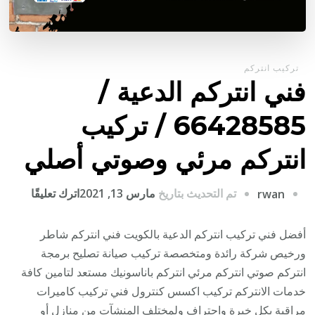
تركيب انتركم
فني انتركم الدعية /
66428585 / تركيب
انتركم مرئي وصوتي أصلي
على
تم التحديث بتاريخ
مارس 13, 2021
اترك تعليقًا
rwan
فني
انتركم
أفضل فني تركيب انتركم الدعية بالكويت فني انتركم شاطر
الدعية
ورخيص شركة رائدة ومتخصصة تركيب صيانة تصليح برمجة
/
انتركم صوتي انتركم مرئي انتركم باناسونيك مستعد لتامين كافة
28585
خدمات الانتركم تركيب اكسس كنترول فني تركيب كاميرات
/
مراقبة بكل خبرة واحتراف ولمختلف المنشآت من منازل أو