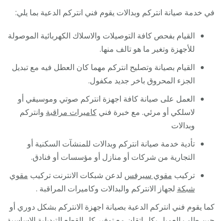
في خدمة صيانة انتركم وبدالات يقوم فني انتركم الدعية بما يلي:
القيام بفحص كافة التوصيلات والاسلاك الكهربائية الموصولة
للأجهزة وتغير ما هو تالف منها.
القيام بصيانة وتصليح انتركم مهما كان العطل فيه مع تبديل
الجزء المحروق باخر جديد مكفول.
العمل على صيانة كافة اجهزة انتركم صوتي وموسيقي أو
لاسلكي أو مرئي. مع خبرة فني
كاميرات مراقبة
وانتركم
وبدالات
تأدية خدمة صيانة انتركم وبدالات للمنشآت السكنية أو
التجارية من شركات أو منازل أو مؤسسات أو فنادق.
تركيب
مقوي سيرفس
لدعن شبكات الانترنت تركيب
مقوي
شبكة
لجهاز الانتركم والبدالات وكاميرات المراقبة .
كما يقوم فني انتركم الدعية بصيانة اجهزة الانتركم بشكل دوري أو
حين طلب العميل بكل اتقان مع توفير كل القطع التبديلية الاساسية