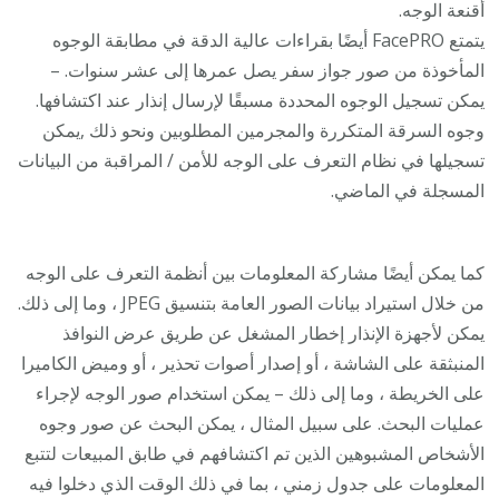
أقنعة الوجه.
يتمتع FacePRO أيضًا بقراءات عالية الدقة في مطابقة الوجوه
المأخوذة من صور جواز سفر يصل عمرها إلى عشر سنوات. –
يمكن تسجيل الوجوه المحددة مسبقًا لإرسال إنذار عند اكتشافها.
وجوه السرقة المتكررة والمجرمين المطلوبين ونحو ذلك ,يمكن
تسجيلها في نظام التعرف على الوجه للأمن / المراقبة من البيانات
المسجلة في الماضي.
كما يمكن أيضًا مشاركة المعلومات بين أنظمة التعرف على الوجه
من خلال استيراد بيانات الصور العامة بتنسيق JPEG ، وما إلى ذلك.
يمكن لأجهزة الإنذار إخطار المشغل عن طريق عرض النوافذ
المنبثقة على الشاشة ، أو إصدار أصوات تحذير ، أو وميض الكاميرا
على الخريطة ، وما إلى ذلك – يمكن استخدام صور الوجه لإجراء
عمليات البحث. على سبيل المثال ، يمكن البحث عن صور وجوه
الأشخاص المشبوهين الذين تم اكتشافهم في طابق المبيعات لتتبع
المعلومات على جدول زمني ، بما في ذلك الوقت الذي دخلوا فيه