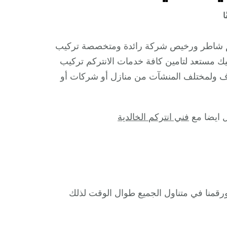
على
ا
فني
انتركم
ركم شاطر ورخيص شركة رائدة ومتخصصة تركيب
الشويخ
يك مستعد لتامين كافة خدمات الانتركم تركيب
السكنية
ف ولمختلف المنشآت من منازل أو شركات أو
/
66428585
/
ل ايضا مع
فني انتركم الخالدية
تركيب
انتركم
مرئي
وصوتي
أصلي
 نواحي الشويخ السكنية وعلى مدار 24 ساعة ورقمنا في متناول الجميع طوال الوقت لذلك