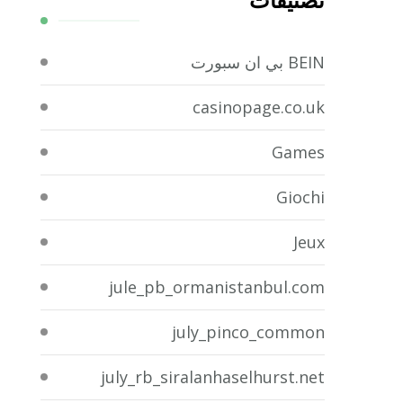
تصنيفات
BEIN بي ان سبورت
casinopage.co.uk
Games
Giochi
Jeux
jule_pb_ormanistanbul.com
july_pinco_common
july_rb_siralanhaselhurst.net