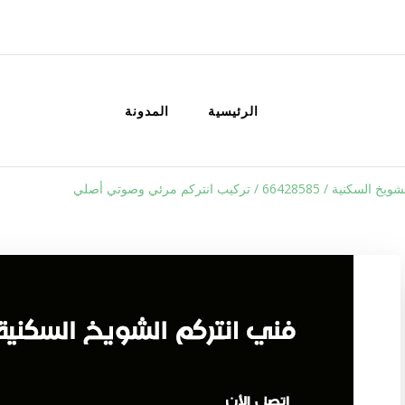
الكويت
خدمات منزلية بالكويت شراء بيع فك نق
الرئيسية
المدونة
664285 / تركيب انتركم مرئي وصوتي أصلي