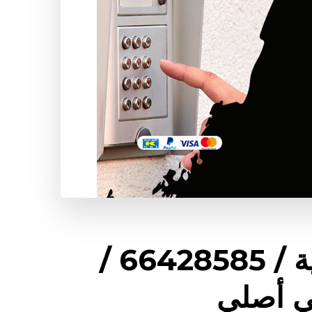
فني انتركم الشويخ السكنية / 66428585 /
ي أصلي