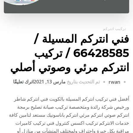
تركيب انتركم
فني انتركم المسيلة /
66428585 / تركيب
انتركم مرئي وصوتي أصلي
على
تم التحديث بتاريخ
مارس 13, 2021
اترك تعليقًا
rwan
فني
انتركم
أفضل فني تركيب انتركم المسيلة بالكويت فني انتركم شاطر
المسيل
ورخيص شركة رائدة ومتخصصة تركيب صيانة تصليح برمجة
/
انتركم صوتي انتركم مرئي انتركم باناسونيك مستعد لتامين كافة
28585
خدمات الانتركم تركيب اكسس كنترول فني تركيب كاميرات
/
مراقبة بكل خبرة واحتراف ولمختلف المنشآت من منازل أو