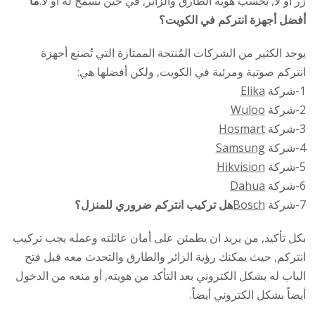
زر أو لا, بحسب هوية الطارق والزائر, في حين تسمح له أو لا.
ما
أفضل أجهزة انتركم في الكويت؟
يوجد الكثير من الشركات المُنتجة الممتازة التي تُصنع أجهزة
انتركم صوتية ومرئية في الكويت, ولكن أفضلها هي:
1-شركة
Elika
2-شركة
Wuloo
3-شركة
Hosmart
4-شركة
Samsung
5-شركة
Hikvision
6-شركة
Dahua
7-شركة
Bosch
هل تركيب انتركم ضروري للمنزل؟
بكل تأكيد, من يريد ان يطمئن على أمان عائلته وعمله يجب تركيب
انتركم, حيث يمكنك رؤية الزائر والطارق والتحدث معه قبل فتح
الباب له بشكل الكتروني بعد التأكد من هويته, أو منعه من الدخول
أيضاً بشكل الكتروني أيضاً.