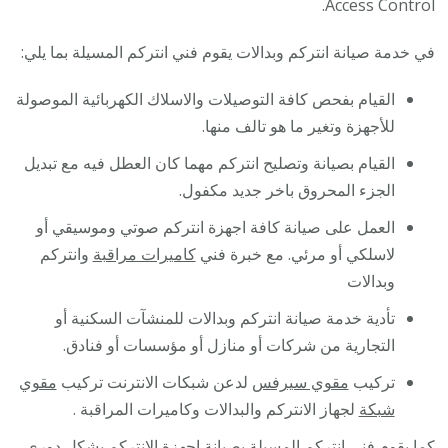
Access Control.
في خدمة صيانة انتركم وبدالات يقوم فني انتركم المسيلة بما يلي:
القيام بفحص كافة التوصيلات والاسلاك الكهربائية الموصولة
للأجهزة وتغير ما هو تالف منها.
القيام بصيانة وتصليح انتركم مهما كان العطل فيه مع تبديل
الجزء المحروق باخر جديد مكفول.
العمل على صيانة كافة اجهزة انتركم صوتي وموسيقي أو
لاسلكي أو مرئي. مع خبرة فني
كاميرات مراقبة
وانتركم
وبدالات
تأدية خدمة صيانة انتركم وبدالات للمنشآت السكنية أو
التجارية من شركات أو منازل أو مؤسسات أو فنادق.
تركيب
مقوي سيرفس
لدعن شبكات الانترنت تركيب
مقوي
شبكة
لجهاز الانتركم والبدالات وكاميرات المراقبة .
كما يقوم فني انتركم المسيلة بصيانة اجهزة الانتركم بشكل دوري