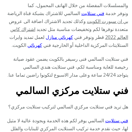
والمسلسلات المفضلة من خلال الهاتف المحمول، كما
ونوفر خدمة
فني ستلايت
السالمي للاشتراك بشبكة قناة الرياضة
بي ان سبورت الكويت
وكذلك تجديد الاشتراك اضافة الى عروض
متعددة نوفرها لكم وتخفيضات مناسبة مثل تجديد
اشتراك كاس
العالم 2022
قطر ونوفر فني
كهربائي منازل
لعمل تمديد وايرات
الستلايتات المركزية الداخلية أو الخارجية فني
كهربائي
الكويت.
فني ستلايت السالمي فنى رسيفر بالكويت يضمن عقود صيانة
رخيصة للغاية ومناسبة لكم، فني ستلايت هندي السالمي
يتواجد 24/24 ساعة وعلى مدار الاسبوع لتكونوا راضين تماما عنا.
فني ستلايت مركزي السالمي
هل تريد فني ستلايت مركزي السالمي لتركيب ستلايت مركزي؟
فني ستلايت
السالمي يوفر لكم هذه الخدمة وبجودة عالية لا مثيل
لها، حيث نقدم خدمة تركيب الستلايت المركزي للبنايات والفلل