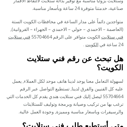
وستلايت بزوايا مناسبة مع توفير بدالة ستلايت لالتقاط الأقمار
صناعية، خدمتنا متوفرة 24 ساعة وبأسعار مناسبة.
متواجدين دائماً على مدار الساعة في محافظات الكويت الستة
(العاصمة – الاحمدي – حولي – الاحمدي – الجهراء – الفروانية),
فني ستلايت
الكويت متوافر على الرقم 55704664
فني ستلايت
24 ساعة في
الكويت
.
هل تبحث عن رقم فني ستلايت
الكويت؟
لسهولة التعامل معنا يوجد لدينا هاتف موحد لكل العملاء, يعمل
عليه كل الفنيين والفرق لدينا, تستطيع التواصل عبر الرقم
55704664 ليصل إليك فني ستلايت هندي يقدم كل الخدمات التي
ترغب بها من تركيب وصيانة وبرمجة وتوليف للستلايتات
والرسيفرات وباسعار مناسبة ومميزة, وجودة العمل عالية.
متى أستطيع طلب فني ستلايت؟