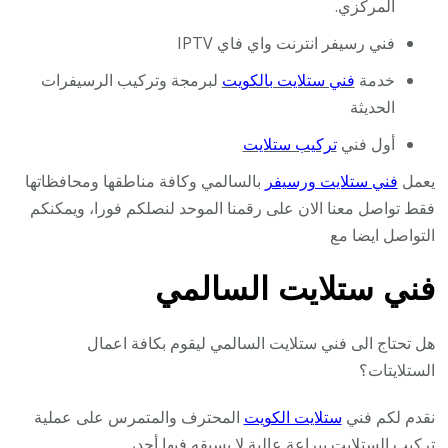
المركزي.
فني رسيفر انترنت واي فاي IPTV
خدمة
فني ستلايت بالكويت
لبرمجة وتركيب الرسيفرات
الحديثة
أول فني
تركيب ستلايت
يعمل
فني ستلايت ورسيفر
بالسالمي وكافة مناطقها ومحافظاتها
فقط تواصل معنا الان على رقمنا الموحد لنصلكم فورا، ويمكنكم
التواصل ايضا مع
فني ستلايت السالمي
هل تحتاج الى فني ستلايت السالمي ليقوم بكافة اعمال
الستلايتات؟
نقدم لكم فني
ستلايت الكويت
المحترف والمتمرس على عملية
تركيب الستلايت ببراعة عالية لا يسبقه فيها أحد،