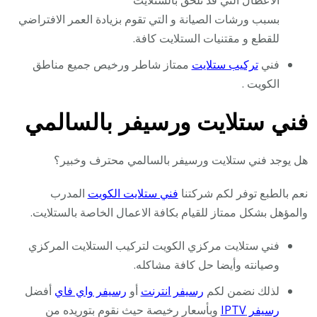
الاعطال التي قد تلحق بالستلايت
بسبب ورشات الصيانة و التي تقوم بزيادة العمر الافتراضي
للقطع و مقتنيات الستلايت كافة.
فني
تركيب ستلايت
ممتاز شاطر ورخيص جميع مناطق
الكويت .
فني ستلايت ورسيفر بالسالمي
هل يوجد فني ستلايت ورسيفر بالسالمي محترف وخبير؟
نعم بالطبع توفر لكم شركتنا
فني ستلايت الكويت
المدرب
والمؤهل بشكل ممتاز للقيام بكافة الاعمال الخاصة بالستلايت.
فني ستلايت مركزي الكويت لتركيب الستلايت المركزي
وصيانته وأيضا حل كافة مشاكله.
لذلك نضمن لكم
رسيفر انترنت
أو
رسيفر واي فاي
أفضل
رسيفر IPTV
وبأسعار رخيصة حيث نقوم بتوريده من