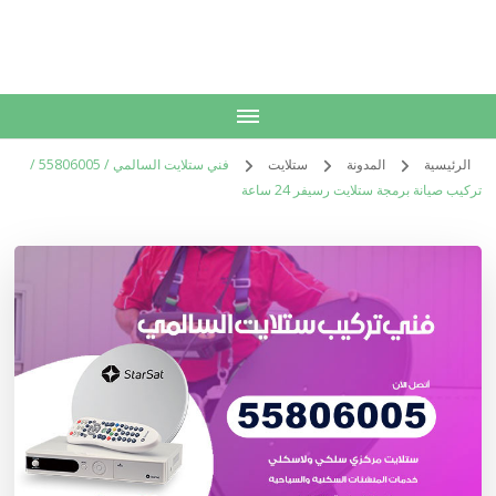
الكويت
خدمات منزلية بالكويت شراء بيع فك نقل تركيب صيانة تصليح اثاث عفش
الرئيسية
المدونة
ستلايت
فني ستلايت السالمي / 55806005 /
تركيب صيانة برمجة ستلايت رسيفر 24 ساعة