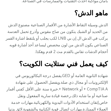
بأمان.مواكبة أحدث التقنيات والممارسات في الصناعة.
ماهو الدش؟
الدش وسيلة التقاط الأشارة من الأقمار الصناعية مصنوع الدش
من الحديد أو الشبك يتكون من صاج مقوس وأذرع تحمل العدسة
يركب في الدش ال إن بي LNB لكب يجلب أو يلتقط اشارة القمر
الصناعي يكون الدش من لون مخصص ليساعد أخذ أشارة قويه
أحجام الدشات تقاس بالقدم مث 2 قدم وهكذا.
كيف يعمل فني ستلايت الكويت؟
شهادة الثانوية العامة أو GED.يفضل درجة البكالوريوس في
الإلكترونيات أو مجال ذي صلة.ويفضل الحصول على شهادة
CompTIA A + أو Network +.خبرة سنة على الأقل كفني أقمار
صناعية أو ما شابه ذلك.رخصة قيادة سارية المفعول ونقل
خاص.إتقان استخدام الأدوات اليدوية والكهربائية.مهارات خدمة
العملاء الممتازة.مهارات اتصال قوية الكتابية والشفوية.لائق بدنيا