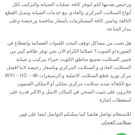
06005
ورخيص نقدمها لكم لنوفر كافة عمليات الصيانة والتركيب لكل
/
أنواع الستلايت المركزي والعادي مع خدمات الصيانة وتبديل القطع
تركيب
التالفة وتامين كافة المستلزمات بأسعار منافسة ورخيصة وعلى
صيانة
مدار الساعة.
برمجة
هل تعبت من مشاكل توقف البحث للقنوات الفضائية وانقطاع في
ستلايت
الصورة او الصوت؟ عملائنا الكرام الان نحن نوفر طاقم كبير من
رسيفر
فنيين الستلايت بجميع مناطق الكويت خبراء بتركيب و صيانة
24
الستلايت العادي و الستلايت المركزي وباسعار رخيصة لاننا افضل
ساعة
مركز توريد قطع الستلايت الاصلية و الرسيفرات WIFI – HD – 4K
مع الكفالة تمديد ستلايت مركزي سلكي أو لاسلكي الفنييون
قادرون على تثبيت الصحن في المكان الامثل و الاكثر قدرة على
استقطاب اشارة
للاستعلام تواصل هاتفيا كما يمكنكم التواصل ايضا على
فني
ستلايت العبدلي