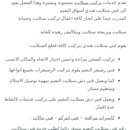
تقدم خدمات
تركيب ستلايت
مضمونة ومميزة وهذا الفضل يعود
الى فني ستلايت هندي أسواق النعيم
المدرب جيدا على انجاز كافة اعمال تركيب ستلايت وصيانة
ستلايت وبرمجة ستلايت وبتكاليف زهيدة للغاية.
يقوم فني ستلايت هندي بتركيب كافة قطع الستلايت:
تركيب الصحن ببراعة وحسن اختيار الاتجاه والمكان الانسب.
فني رسيفر النعيم يقوم بتركيب الرسيفرات بجميع انواعها.
كما ويعمل فني دش ستلايت النعيم بمهمة توصيل الاسلاك
وبتنظيم ممتاز.
ويعمل فني دش ستلايت النعيم على تركيب عدسات لالتقاط
عدة اقمار.
كاميرات مراقبة
–
فني انتركم
–
فني بدالات
.
رقم فني ستلايت النعيم متوفر دائما لطلب خدمة فني ستالايت