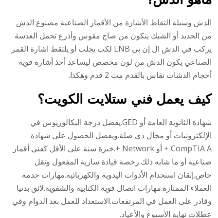
الدش وسيلة التقاط الأشارة من الأقمار الصناعية مصنوع الدش
من الحديد أو الشبك يتكون من صاج مقوس وأذرع تحمل العدسة
يركب في الدش ال إن بي LNB لكب يجلب أو يلتقط اشارة القمر
الصناعي يكون الدش من لون مخصص ليساعد أخذ أشارة قويه
أحجام الدشات تقاس بالقدم مث 2 قدم وهكذا.
كيف يعمل فني ستلايت الكويت؟
شهادة الثانوية العامة أو GED.يفضل درجة البكالوريوس في
الإلكترونيات أو مجال ذي صلة.ويفضل الحصول على شهادة
CompTIA A + أو Network +.خبرة سنة على الأقل كفني أقمار
صناعية أو ما شابه ذلك.رخصة قيادة سارية المفعول ونقل
خاص.إتقان استخدام الأدوات اليدوية والكهربائية.مهارات خدمة
العملاء الممتازة.مهارات اتصال قوية الكتابية والشفوية.لائق بدنيا
وقادر على العمل في المرتفعات.الاستعداد للعمل بعد الدوام وفي
عطلات نهاية الأسبوع والأعياد.