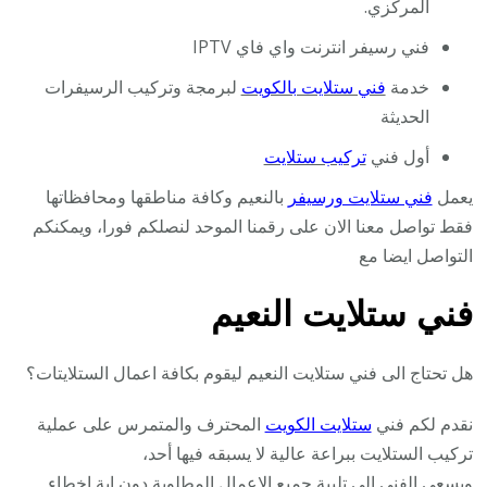
المركزي.
فني رسيفر انترنت واي فاي IPTV
خدمة
فني ستلايت بالكويت
لبرمجة وتركيب الرسيفرات
الحديثة
أول فني
تركيب ستلايت
يعمل
فني ستلايت ورسيفر
بالنعيم وكافة مناطقها ومحافظاتها
فقط تواصل معنا الان على رقمنا الموحد لنصلكم فورا، ويمكنكم
التواصل ايضا مع
فني ستلايت النعيم
هل تحتاج الى فني ستلايت النعيم ليقوم بكافة اعمال الستلايتات؟
نقدم لكم فني
ستلايت الكويت
المحترف والمتمرس على عملية
تركيب الستلايت ببراعة عالية لا يسبقه فيها أحد،
ويسعى الفني الى تلبية جميع الاعمال المطلوبة دون اية اخطاء