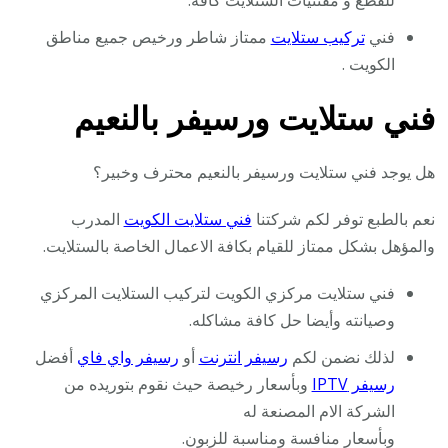
للقطع و مقتنيات الستلايت كافة.
فني
تركيب ستلايت
ممتاز شاطر ورخيص جميع مناطق
الكويت .
فني ستلايت ورسيفر بالنعيم
هل يوجد فني ستلايت ورسيفر بالنعيم محترف وخبير؟
نعم بالطبع توفر لكم شركتنا
فني ستلايت الكويت
المدرب
والمؤهل بشكل ممتاز للقيام بكافة الاعمال الخاصة بالستلايت.
فني ستلايت مركزي الكويت لتركيب الستلايت المركزي
وصيانته وأيضا حل كافة مشاكله.
لذلك نضمن لكم
رسيفر انترنت
أو
رسيفر واي فاي
أفضل
رسيفر IPTV
وبأسعار رخيصة حيث نقوم بتوريده من
الشركة الام المصنعة له
وبأسعار منافسة ومناسبة للزبون.