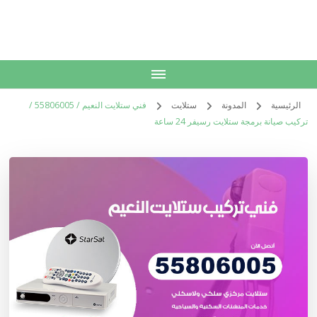
الكويت
خدمات منزلية بالكويت شراء بيع فك نقل تركيب صيانة تصليح اثاث عفش
الرئيسية
المدونة
ستلايت
فني ستلايت النعيم / 55806005 /
تركيب صيانة برمجة ستلايت رسيفر 24 ساعة