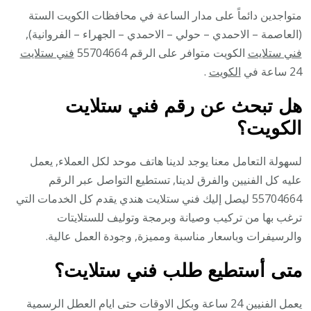
متواجدين دائماً على مدار الساعة في محافظات الكويت الستة
(العاصمة – الاحمدي – حولي – الاحمدي – الجهراء – الفروانية),
فني ستلايت
الكويت متوافر على الرقم 55704664
فني ستلايت
24 ساعة في
الكويت
.
هل تبحث عن رقم فني ستلايت
الكويت؟
لسهولة التعامل معنا يوجد لدينا هاتف موحد لكل العملاء, يعمل
عليه كل الفنيين والفرق لدينا, تستطيع التواصل عبر الرقم
55704664 ليصل إليك فني ستلايت هندي يقدم كل الخدمات التي
ترغب بها من تركيب وصيانة وبرمجة وتوليف للستلايتات
والرسيفرات وباسعار مناسبة ومميزة, وجودة العمل عالية.
متى أستطيع طلب فني ستلايت؟
يعمل الفنيين 24 ساعة وبكل الاوقات حتى ايام العطل الرسمية