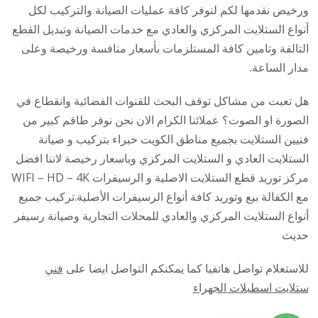
06005
ورخيص نقدمها لكم لنوفر كافة عمليات الصيانة والتركيب لكل
/
أنواع الستلايت المركزي والعادي مع خدمات الصيانة وتبديل القطع
تركيب
التالفة وتامين كافة المستلزمات بأسعار منافسة ورخيصة وعلى
صيانة
مدار الساعة.
برمجة
هل تعبت من مشاكل توقف البحث للقنوات الفضائية وانقطاع في
ستلايت
الصورة او الصوت؟ عملائنا الكرام الان نحن نوفر طاقم كبير من
رسيفر
فنيين الستلايت بجميع مناطق الكويت خبراء بتركيب و صيانة
24
الستلايت العادي و الستلايت المركزي وباسعار رخيصة لاننا افضل
ساعة
مركز توريد قطع الستلايت الاصلية و الرسيفرات WIFI – HD – 4K
مع الكفالة بيع وتوريد كافة أنواع الرسيفرات الأصلية.تركيب جميع
أنواع الستلايت المركزي والعادي للمحلات التجارية وصيانة رسيفر
حديث
للاستعلام تواصل هاتفيا كما يمكنكم التواصل ايضا على
فني
ستلايت اسطبلات الجهراء