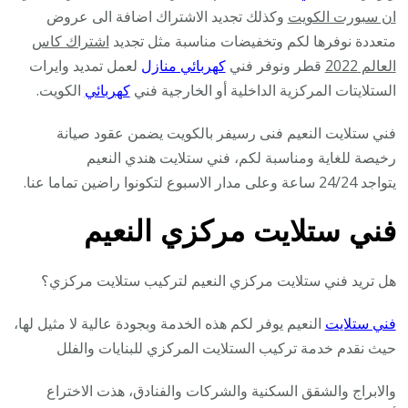
ان سبورت الكويت
وكذلك تجديد الاشتراك اضافة الى عروض
متعددة نوفرها لكم وتخفيضات مناسبة مثل تجديد
اشتراك كاس
العالم 2022
قطر ونوفر فني
كهربائي منازل
لعمل تمديد وايرات
الستلايتات المركزية الداخلية أو الخارجية فني
كهربائي
الكويت.
فني ستلايت النعيم فنى رسيفر بالكويت يضمن عقود صيانة
رخيصة للغاية ومناسبة لكم، فني ستلايت هندي النعيم
يتواجد 24/24 ساعة وعلى مدار الاسبوع لتكونوا راضين تماما عنا.
فني ستلايت مركزي النعيم
هل تريد فني ستلايت مركزي النعيم لتركيب ستلايت مركزي؟
فني ستلايت
النعيم يوفر لكم هذه الخدمة وبجودة عالية لا مثيل لها،
حيث نقدم خدمة تركيب الستلايت المركزي للبنايات والفلل
والابراج والشقق السكنية والشركات والفنادق، هذت الاختراع