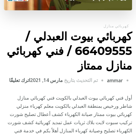
كهربائي منازل
كهربائي بيوت العبدلي /
66409555 / فني كهربائي
منازل ممتاز
على
تم التحديث بتاريخ
مارس 14, 2021
اترك تعليقًا
ammar
كهربا
بيوت
أول فني كهربائي بيوت العبدلي بالكويت فني كهربائي منازل
العبد
شاطر ورخيص بمنطقة العبدلي بالكويت معلم كهرباء منزلي
/
كهربائي بيوت ممتاز صيانة الكهرباء كشف أعطال تصليح شورت
9555
تركيب سبوت لايت بلاك ثريات عمل تمديد كهربائية كشف شورت
/
الكهرباء تصليح وصيانة كهرباء المنازل أهلاً بكم في خدمة فني