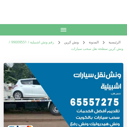
الكويت
خدمات منزلية بالكويت شراء بيع فك نقل تركيب صيانة تصليح اثاث عفش
الرئيسية
المدونة
ونش كرين
رقم ونش اشبيلية / 99009551‬ /
ونش كرين سطحة نقل سحب سيارات