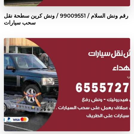
رقم ونش السلام / 99009551‬ / ونش كرين سطحة نقل
سحب سيارات