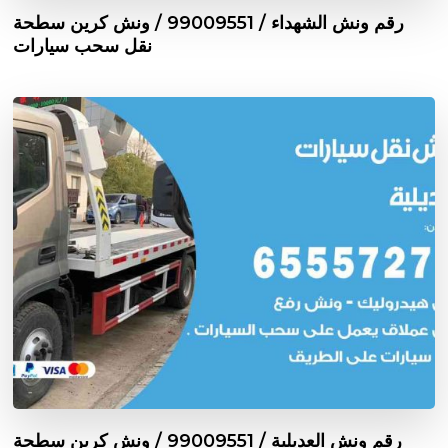
رقم ونش الشهداء / 99009551‬ / ونش كرين سطحة
نقل سحب سيارات
رقم ونش العديلية / 99009551‬ / ونش كرين سطحة