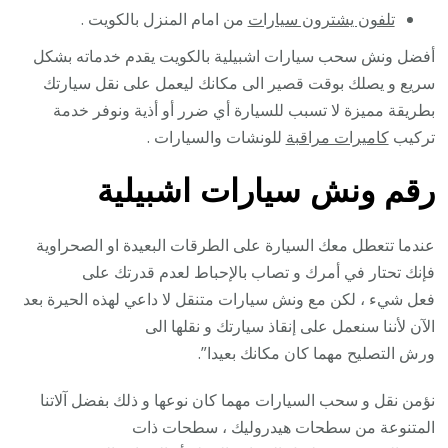
تلفون يشترون سيارات
من امام المنزل بالكويت .
أفضل ونش سحب سيارات اشبيلية بالكويت يقدم خدماته بشكل
سريع و يصلك بوقت قصير الى مكانك ليعمل على نقل سيارتك
بطريقة مميزة لا تسبب للسيارة أي ضرر أو أذية ونوفر خدمة
تركيب
كاميرات مراقبة
للونشات والسيارات .
رقم
ونش سيارات اشبيلية
عندما تتعطل معك السيارة على الطرقات البعيدة او الصحراوية
فإنك تحتار في أمرك و تصاب بالإحباط لعدم قدرتك على
فعل شيء ، لكن مع ونش سيارات متنقل لا داعي لهذه الحيرة بعد
الآن لأننا سنعمل على إنقاذ سيارتك و نقلها الى
ورش التصليح مهما كان مكانك بعيدا”.
نؤمن نقل و سحب السيارات مهما كان نوعها و ذلك بفضل آلاتنا
المتنوعة من سطحات هيدروليك ، سطحات ذات