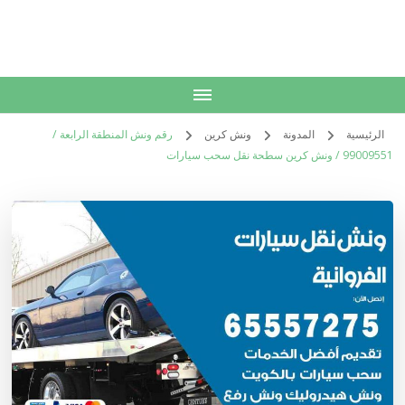
الكويت
خدمات منزلية بالكويت شراء بيع فك نقل تركيب صيانة تصليح اثاث عفش
الرئيسية
المدونة
ونش كرين
رقم ونش المنطقة الرابعة /
99009551‬ / ونش كرين سطحة نقل سحب سيارات