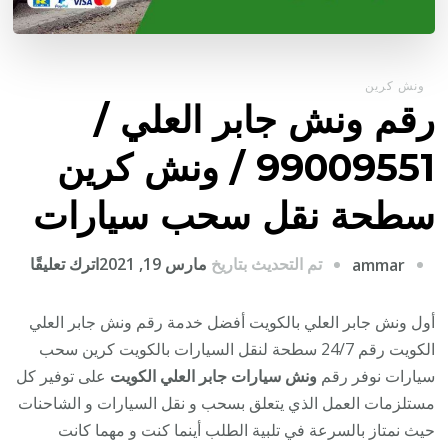
ونش كرين
رقم ونش جابر العلي /
99009551‬ / ونش كرين
سطحة نقل سحب سيارات
على
تم التحديث بتاريخ
مارس 19, 2021
اترك تعليقًا
ammar
رقم
ونش
أول ونش جابر العلي بالكويت أفضل خدمة رقم ونش جابر العلي
جابر
الكويت رقم 24/7 سطحة لنقل السيارات بالكويت كرين سحب
العلي
سيارات نوفر رقم
ونش سيارات جابر العلي الكويت
على توفير كل
/
مستلزمات العمل الذي يتعلق بسحب و نقل السيارات و الشاحنات
حيث نمتاز بالسرعة في تلبية الطلب أينما كنت و مهما كانت