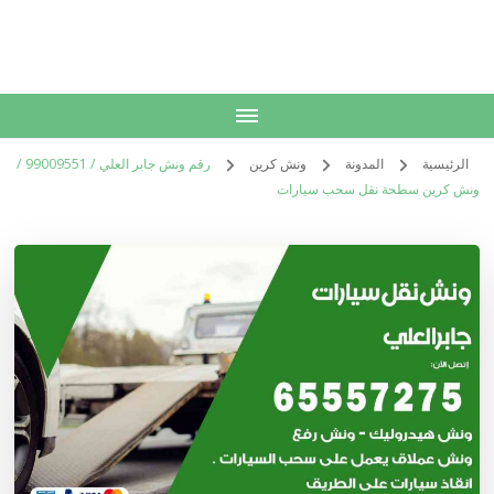
الكويت
خدمات منزلية بالكويت شراء بيع فك نقل تركيب صيانة تصليح اثاث عفش
الرئيسية
المدونة
ونش كرين
رقم ونش جابر العلي / 99009551‬ /
ونش كرين سطحة نقل سحب سيارات