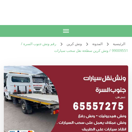
الكويت
خدمات منزلية بالكويت شراء بيع فك نقل تركيب صيانة تصليح اثاث عفش
الرئيسية
المدونة
ونش كرين
رقم ونش جنوب السرة /
99009551‬ / ونش كرين سطحة نقل سحب سيارات