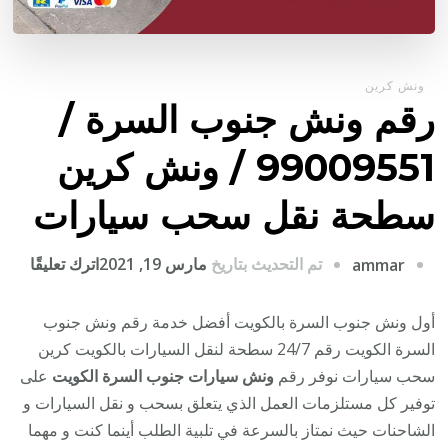
ونش كرين
رقم ونش جنوب السرة /
99009551‬ / ونش كرين
سطحة نقل سحب سيارات
على
تم التحديث بتاريخ
مارس 19, 2021
اترك تعليقًا
ammar
رقم
ونش
أول ونش جنوب السرة بالكويت أفضل خدمة رقم ونش جنوب
جنوب
السرة الكويت رقم 24/7 سطحة لنقل السيارات بالكويت كرين
السر
سحب سيارات نوفر رقم
ونش سيارات جنوب السرة الكويت
على
/
توفير كل مستلزمات العمل الذي يتعلق بسحب و نقل السيارات و
الشاحنات حيث نمتاز بالسرعة في تلبية الطلب أينما كنت و مهما