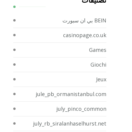
تصنيفات
BEIN بي ان سبورت
casinopage.co.uk
Games
Giochi
Jeux
jule_pb_ormanistanbul.com
july_pinco_common
july_rb_siralanhaselhurst.net