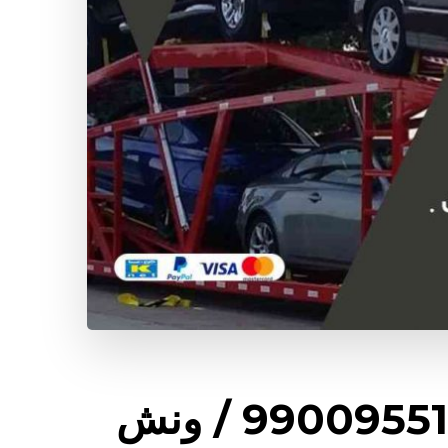
رقم ونش ميناء الشعيبة / 99009551‬ / ونش