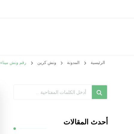
الرئيسية
المدونة
ونش كرين
رقم ونش ميناء الشعيبة / 99009551‬ / ونش
هل
تبحث
عن
شيء
أحدث المقالات
ما؟