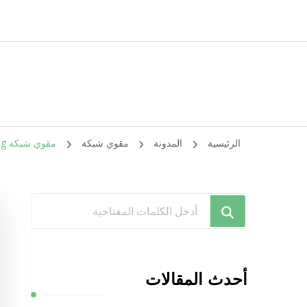
الرئيسية
المدونة
مقوي شبكة
مقوي شبكة 5g السالمية / 99384888 / مقوي سيرفس 5g
هل
تبحث
عن
شيء
أحدث المقالات
ما؟