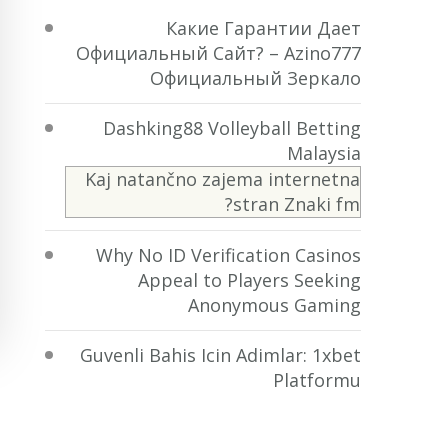
Какие Гарантии Дает
Официальный Сайт? – Azino777
Официальный Зеркало
Dashking88 Volleyball Betting
Malaysia
Kaj natančno zajema internetna
stran Znaki fm?
Why No ID Verification Casinos
Appeal to Players Seeking
Anonymous Gaming
Guvenli Bahis Icin Adimlar: 1xbet
Platformu