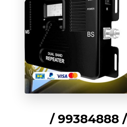
مقوي شبكة 5g السالمية / 99384888 /