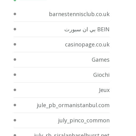
barnestennisclub.co.uk
BEIN بي ان سبورت
casinopage.co.uk
Games
Giochi
Jeux
jule_pb_ormanistanbul.com
july_pinco_common
july_rb_siralanhaselhurst.net