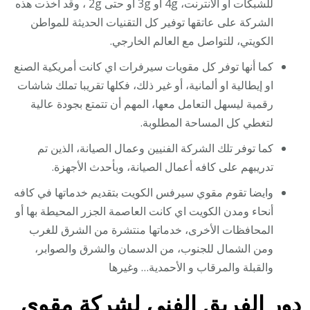
للشبكات او الانترنت، 4g او 3g أو حتى 2g ، وقد أخذت هذه
الشركة على عاتقها توفير كل التقنيات الحديثة للمواطن
الكويتي، للتواصل مع العالم الخارجي.
كما أنها توفر كل مقويات سيرفرات اي كانت أمريكية الصنع
او إيطالية او ألمانية، أو غير ذلك، فكلها تقريبا تملك شاشات
رقمية ليسهل التعامل معها، المهم أن تتمتع بجودة عالية
لتغطي كل المساحة المطلوبة.
كما توفر تلك الشركة الفنيين وعمال الصيانة، الذين تم
تدريبهم على كافه أعمال الصيانة، وبأحدث الأجهزة.
وايضا تقوم مقوي سيرفس الكويت بتقديم خدماتها في كافه
أنحاء ومدن الكويت اي كانت العاصمة الجزر المحيطة بها أو
المحافظات الأخرى، خدماتها منتشرة من الشرق للغرب
ومن الشمال للجنوب، من الدسمان والشرق والصوابر،
والقبلة والمرقاب و الأحمدية… وغيرها
دور الفريق الفني لشركة مقوي