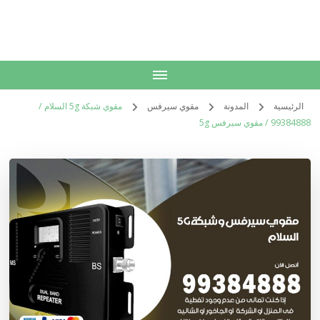
الكويت
خدمات منزلية بالكويت شراء بيع فك نقل تركيب صيانة تصليح اثاث عفش
الرئيسية
المدونة
مقوي سيرفس
مقوي شبكة 5g السلام /
99384888 / مقوي سيرفس 5g