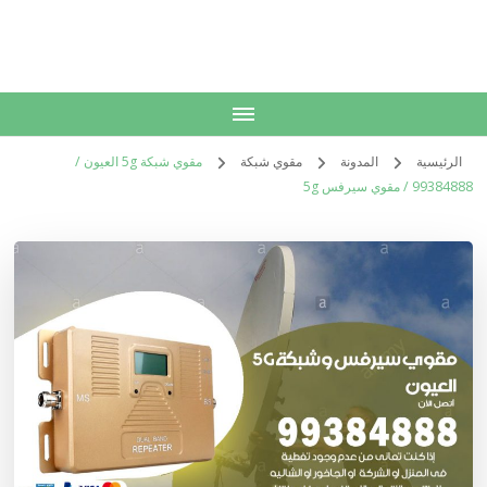
الكويت
خدمات منزلية بالكويت شراء بيع فك نقل تركيب صيانة تصليح اثاث عفش
الرئيسية
المدونة
مقوي شبكة
مقوي شبكة 5g العيون /
99384888 / مقوي سيرفس 5g