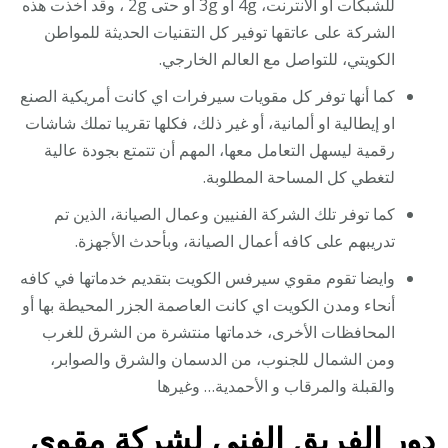
للشبكات او الانترنت، 4g او 3g أو حتى 2g ، وقد أخذت هذه
الشركة على عاتقها توفير كل التقنيات الحديثة للمواطن
الكويتي، للتواصل مع العالم الخارجي.
كما أنها توفر كل مقويات سيرفرات اي كانت أمريكية الصنع
او إيطالية او ألمانية، أو غير ذلك، فكلها تقريبا تملك شاشات
رقمية ليسهل التعامل معها، المهم أن تتمتع بجودة عالية
لتغطي كل المساحة المطلوبة.
كما توفر تلك الشركة الفنيين وعمال الصيانة، الذين تم
تدريبهم على كافه أعمال الصيانة، وبأحدث الأجهزة.
وايضا تقوم مقوي سيرفس الكويت بتقديم خدماتها في كافه
أنحاء ومدن الكويت اي كانت العاصمة الجزر المحيطة بها أو
المحافظات الأخرى، خدماتها منتشرة من الشرق للغرب
ومن الشمال للجنوب، من الدسمان والشرق والصوابر،
والقبلة والمرقاب و الأحمدية… وغيرها
دور الفريق الفني لشركة مقوي