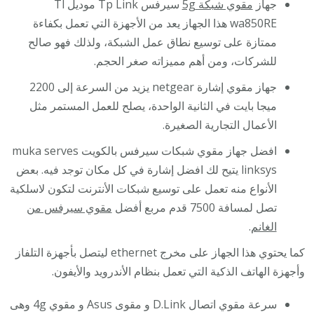
جهاز
مقوي شبكة 5g
سيرفس Tp Link موديل Tl
wa850RE هذا الجهاز يعد من الأجهزة التي تعمل بكفاءة
ممتازة على توسيع نطاق عمل الشبكة، ولذلك فهو صالح
للشركات، ومن أهم مميزاته صغر الحجم.
جهاز مقوي إشارة netgear يزيد من السرعة إلى 2200
ميجا بايت في الثانية الواحدة، يصلح للعمل المستمر مثل
الأعمال التجارية الصغيرة.
افضل جهاز مقوي شبكات سيرفس بالكويت muka serves
linksys يتيح لك افضل إشارة في كل مكان توجد فيه. بعض
الأنواع منه تعمل على توسيع شبكات الأنترنت لتكون لاسلكية
تصل لمسافة 7500 قدم مربع أفضل
مقوي سيرفس من
الغانم
.
كما يحتوي هذا الجهاز على مخرج ethernet ليتصل بأجهزة التلفاز
وأجهزة الهاتف الذكية التي تعمل بنظام الأندرويد والأيفون.
سرعة مقوي اتصال D.Link و مقوى Asus و مقوي 4g وهى