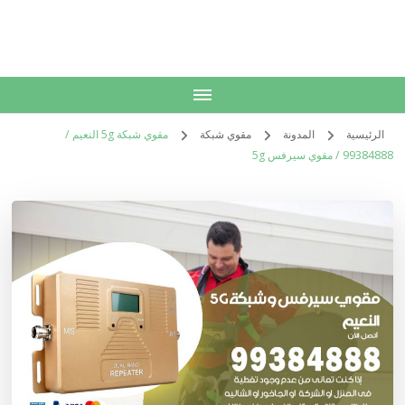
الكويت
خدمات منزلية بالكويت شراء بيع فك نقل تركيب صيانة تصليح اثاث عفش
الرئيسية
المدونة
مقوي شبكة
مقوي شبكة 5g النعيم /
99384888 / مقوي سيرفس 5g