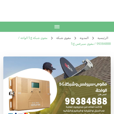
الكويت
خدمات منزلية بالكويت شراء بيع فك نقل تركيب صيانة تصليح اثاث عفش
الرئيسية
المدونة
مقوي شبكة
مقوي شبكة 5g الواحة /
99384888 / مقوي سيرفس 5g