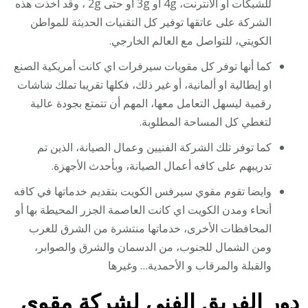
للشبكات او الانترنت، 4g او 3g أو حتى 2g ، وقد أخذت هذه
الشركة على عاتقها توفير كل التقنيات الحديثة للمواطن
الكويتي، للتواصل مع العالم الخارجي.
كما أنها توفر كل مقويات سيرفرات اي كانت أمريكية الصنع
او إيطالية او ألمانية، أو غير ذلك، فكلها تقريبا تملك شاشات
رقمية ليسهل التعامل معها، المهم أن تتمتع بجودة عالية
لتغطي كل المساحة المطلوبة.
كما توفر تلك الشركة الفنيين وعمال الصيانة، الذين تم
تدريبهم على كافه أعمال الصيانة، وبأحدث الأجهزة.
وايضا تقوم مقوي سيرفس الكويت بتقديم خدماتها في كافه
أنحاء ومدن الكويت اي كانت العاصمة الجزر المحيطة بها أو
المحافظات الأخرى، خدماتها منتشرة من الشرق للغرب
ومن الشمال للجنوب، من الدسمان والشرق والصوابر،
والقبلة والمرقاب و الأحمدية… وغيرها
دور الفريق الفني لشركة مقوي