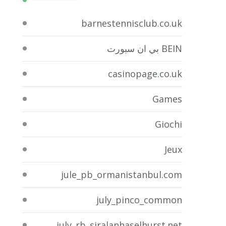
barnestennisclub.co.uk
BEIN بي ان سبورت
casinopage.co.uk
Games
Giochi
Jeux
jule_pb_ormanistanbul.com
july_pinco_common
july_rb_siralanhaselhurst.net