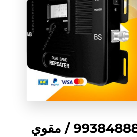
مقوي شبكة 5g الوفرة / 99384888 / مقوي