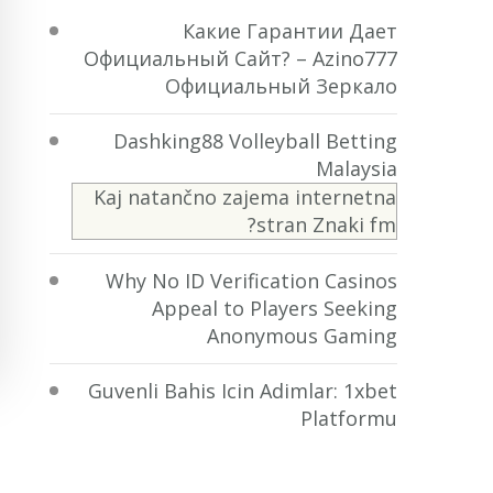
Какие Гарантии Дает
Официальный Сайт? – Azino777
Официальный Зеркало
Dashking88 Volleyball Betting
Malaysia
Kaj natančno zajema internetna
stran Znaki fm?
Why No ID Verification Casinos
Appeal to Players Seeking
Anonymous Gaming
Guvenli Bahis Icin Adimlar: 1xbet
Platformu