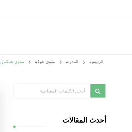
الرئيسية
المدونة
مقوي شبكة
مقوي شبكة 5g الوفرة / 99384888 / مقوي سيرفس 5g
هل
تبحث
عن
شيء
أحدث المقالات
ما؟