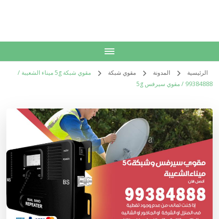
الكويت
خدمات منزلية بالكويت شراء بيع فك نقل تركيب صيانة تصليح اثاث عفش
الرئيسية
المدونة
مقوي شبكة
مقوي شبكة 5g ميناء الشعيبة /
99384888 / مقوي سيرفس 5g