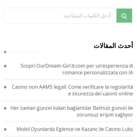
هل
تبحث
عن
شيء
ما؟
أحدث المقالات
Scopri OurDream-Girl.it.com per un’esperienza di
romance personalizzata con IA
Casino non AAMS legali: Come verificare la regolarità
e sicurezza dei casinò online
Her zaman güncel kalan bağlantılar Bethub güncel ile
sorunsuz erişim sağlıyor
Mobil Oyunlarda Eglence ve Kazanc ile Casino Luks