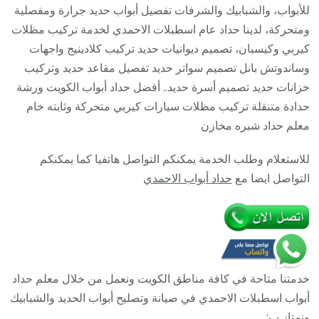
/
للأبواب، والشبابيك والشرفات تفصيل أبواب حديد جرارة ومفصلية
6585569
ومتحركة، لدينا حداد عام اسطبلات الاحمدي لخدمة تركيب مظلات
/
كيربي وكيسبان، تصميم ديوانيات حديد تركيب كلادينيج واجهات
معلم
وساندوتش بانل تصميم سواتر حديد تفصيل مقاعد حديد وتركيب
حداد
خزانات حديد تصميم أسرة حديد.. أفضل حداد أبواب الكويت ورشة
جميع
حدادة متنقلة تركيب مظلات سيارات كيربي متحركة وثابته خام
أعمال
معلم حداد شبره مخازن
الحدادة
للاستعلام وطلب الخدمة يمكنكم التواصل هاتفيا كما يمكنكم
التواصل ايضا مع
حداد أبواب الاحمدي
خدمتنا متاحة في كافة مناطق الكويت ونعمل من خلال معلم حداد
أبواب اسطبلات الاحمدي في صيانة وتصليح أبواب الحديد والشبابيك
ونمتاز ب: