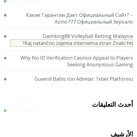
Какие Гарантии Дает Официальный Сайт? –
Azino777 Официальный Зеркало
Dashking88 Volleyball Betting Malaysia
Kaj natančno zajema internetna stran Znaki fm?
Why No ID Verification Casinos Appeal to Players
Seeking Anonymous Gaming
Guvenli Bahis Icin Adimlar: 1xbet Platformu
أحدث التعليقات
الأرشيف