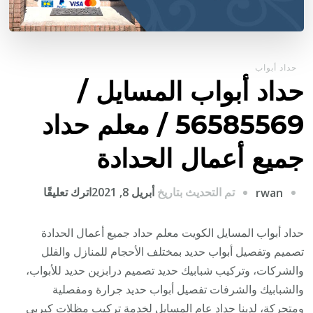
حداد أبواب
حداد أبواب المسايل /
56585569 / معلم حداد
جميع أعمال الحدادة
على
تم التحديث بتاريخ
أبريل 8, 2021
اترك تعليقًا
rwan
حداد
أبواب
حداد أبواب المسايل الكويت معلم حداد جميع أعمال الحدادة
المسايل
تصميم وتفصيل أبواب حديد بمختلف الأحجام للمنازل والفلل
/
والشركات، وتركيب شبابيك حديد تصميم درابزين حديد للأبواب،
6585569
والشبابيك والشرفات تفصيل أبواب حديد جرارة ومفصلية
/
ومتحركة، لدينا حداد عام المسايل لخدمة تركيب مظلات كيربي