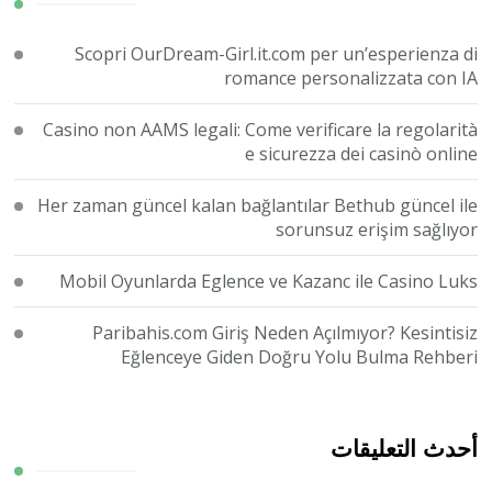
Scopri OurDream-Girl.it.com per un’esperienza di
romance personalizzata con IA
Casino non AAMS legali: Come verificare la regolarità
e sicurezza dei casinò online
Her zaman güncel kalan bağlantılar Bethub güncel ile
sorunsuz erişim sağlıyor
Mobil Oyunlarda Eglence ve Kazanc ile Casino Luks
Paribahis.com Giriş Neden Açılmıyor? Kesintisiz
Eğlenceye Giden Doğru Yolu Bulma Rehberi
أحدث التعليقات