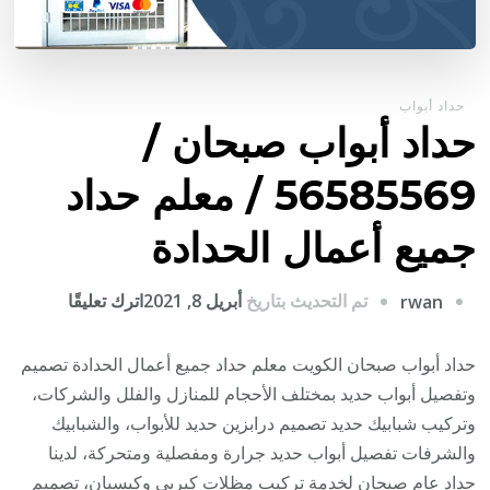
حداد أبواب
حداد أبواب صبحان /
56585569 / معلم حداد
جميع أعمال الحدادة
على
تم التحديث بتاريخ
أبريل 8, 2021
اترك تعليقًا
rwan
حداد
أبواب
حداد أبواب صبحان الكويت معلم حداد جميع أعمال الحدادة تصميم
صبحان
وتفصيل أبواب حديد بمختلف الأحجام للمنازل والفلل والشركات،
/
وتركيب شبابيك حديد تصميم درابزين حديد للأبواب، والشبابيك
6585569
والشرفات تفصيل أبواب حديد جرارة ومفصلية ومتحركة، لدينا
/
حداد عام صبحان لخدمة تركيب مظلات كيربي وكيسبان، تصميم