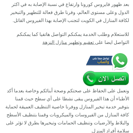
عبدالله
بعد ظهور فايروس كورونا وارتفاع في نسبة الإصابة به في اكثر
السالم
الدول وعلى مستوى العالم، وفرنا طرق فعالة للتطهير والتبخير
/
لكافة المنازل في الكويت لتجنب الإصابة بهذا الفيروس القاتل.
0050641
للاستعلام وطلب الخدمة يمكنكم التواصل هاتفيا كما يمكنكم
/
التواصل ايضا على
تعقيم وتطهير منازل النزهة
تعقيم
منازل
من
فيروس
كورونا
ونعمل على الحفاظ على صحتكم وصحة أبنائكم وخاصة بعدما أكد
الأطباء أن هذا الفيروس يبقى نشطا على أي سطح حيث قمنا
بتوفير خدمة تبخير المنازل ووفرنا خاصية التنظيف العميقة لحماية
كافة المنازل من الفيروسات والميكروبات وقمنا بتنظيف الأسطح
والبلاط والأرضيات وتنظيف الحمامات وتبخيرها بطرق لا تؤثر على
سلامة أفراد المنزل.