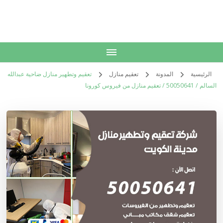
الكويت
خدمات منزلية بالكويت شراء بيع فك نقل تركيب صيانة تصليح اثاث عفش
الرئيسية
المدونة
تعقيم منازل
تعقيم وتطهير منازل ضاحية عبدالله
السالم / 50050641 / تعقيم منازل من فيروس كورونا