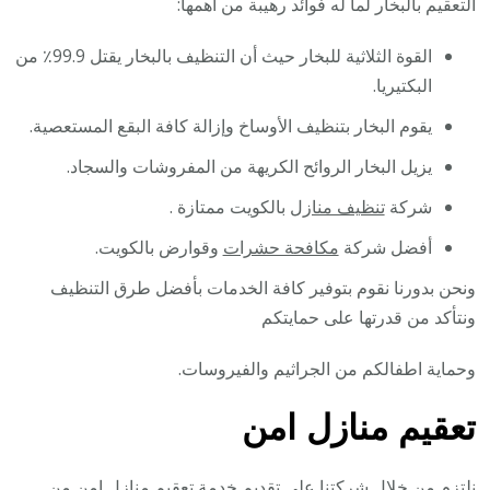
التعقيم بالبخار لما له فوائد رهيبة من أهمها:
القوة الثلاثية للبخار حيث أن التنظيف بالبخار يقتل 99.9٪ من
البكتيريا.
يقوم البخار بتنظيف الأوساخ وإزالة كافة البقع المستعصية.
يزيل البخار الروائح الكريهة من المفروشات والسجاد.
شركة
تنظيف منازل
بالكويت ممتازة .
أفضل شركة
مكافحة حشرات
وقوارض بالكويت.
ونحن بدورنا نقوم بتوفير كافة الخدمات بأفضل طرق التنظيف
ونتأكد من قدرتها على حمايتكم
وحماية اطفالكم من الجراثيم والفيروسات.
تعقيم منازل امن
نلتزم من خلال شركتنا على تقديم خدمة تعقيم منازل امن من